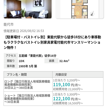
録
能代市
情報更新日 2026/08/02 16:53
【駐車場付・バストイレ別】東能代駅から徒歩16分にあり車移動
もラクラクなバストイレ別家具家電付能代市マンスリーマンショ
ン物件！
アクセス
五能線「東能代駅」徒歩16分
間取り
1DK
面積
32.4m²
築年数
1995年 5月 築
プラン名・期間
月額目安
1日当たり 3,200円～
ロング【独立行政法人地域医療機能
119,100
推進機構秋田病院東】
円/月～
30日以上～360日未満
初期費用他 22,000円～
1日当たり 3,300円～
ショート【独立行政法人地域医療機
122,100
能推進機構秋田病院東】
円/月～
～30日未満
初期費用他 16,500円～