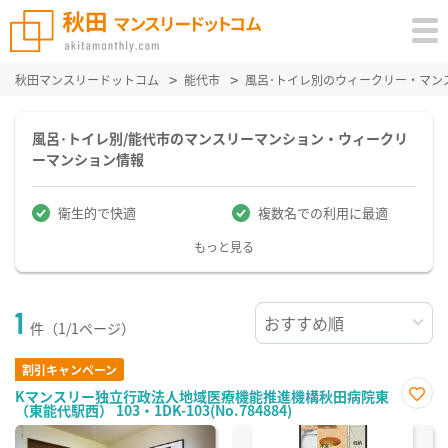
秋田マンスリードットコム
能代市
風呂･トイレ別のウィークリー・マン
風呂･トイレ別/能代市のマンスリーマンション・ウィークリ
ーマンション情報
衛生的で快適
複数名での利用に最適
もっと見る
1
件（1/1ページ）
割引キャンペーン
Kマンスリー独立行政法人地域医療機能推進機構秋田病院東
（東能代駅西） 103・1DK-103(No.784884)
お気
に入
り登