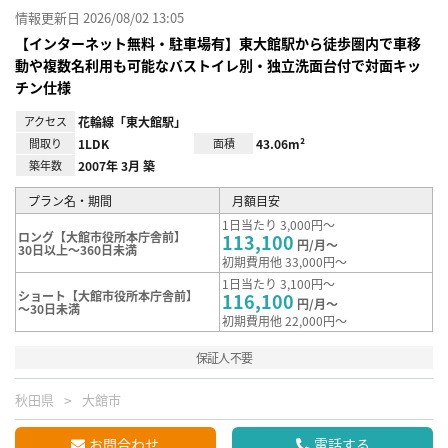
情報更新日 2026/08/02 13:05
【インターネット無料・駐車場有】東大館駅から徒歩圏内で車移
動や複数名利用も可能なバストイレ別・独立洗面台付で対面キッ
チン仕様
アクセス
花輪線「東大館駅」
間取り
1LDK
面積
43.06m²
築年数
2007年 3月 築
プラン名・期間
月額目安
1日当たり 3,000円～
ロング【大館市役所本庁舎前】
113,100
円/月～
30日以上～360日未満
初期費用他 33,000円～
1日当たり 3,100円～
ショート【大館市役所本庁舎前】
116,100
円/月～
～30日未満
初期費用他 22,000円～
保証人不要
秋田県
大館市
お問合わせ
電話する