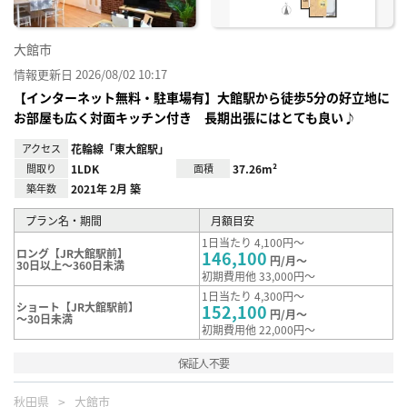
大館市
情報更新日 2026/08/02 10:17
【インターネット無料・駐車場有】大館駅から徒歩5分の好立地に
お部屋も広く対面キッチン付き 長期出張にはとても良い♪
アクセス
花輪線「東大館駅」
間取り
1LDK
面積
37.26m²
築年数
2021年 2月 築
プラン名・期間
月額目安
1日当たり 4,100円～
ロング【JR大館駅前】
146,100
円/月～
30日以上～360日未満
初期費用他 33,000円～
1日当たり 4,300円～
ショート【JR大館駅前】
152,100
円/月～
～30日未満
初期費用他 22,000円～
保証人不要
秋田県
大館市