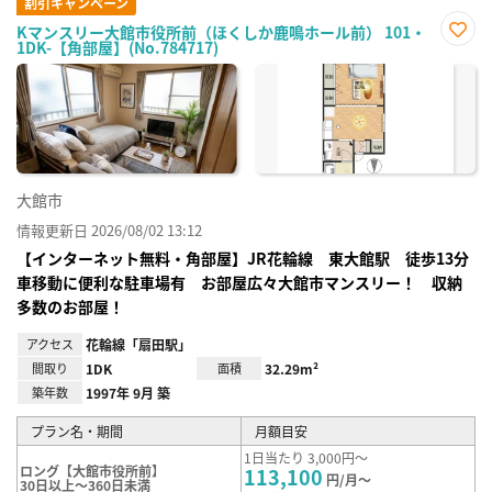
割引キャンペーン
Kマンスリー大館市役所前（ほくしか鹿鳴ホール前） 101・
1DK-【角部屋】(No.784717)
お気
に入
り登
録
大館市
情報更新日 2026/08/02 13:12
【インターネット無料・角部屋】JR花輪線 東大館駅 徒歩13分
車移動に便利な駐車場有 お部屋広々大館市マンスリー！ 収納
多数のお部屋！
アクセス
花輪線「扇田駅」
間取り
1DK
面積
32.29m²
築年数
1997年 9月 築
プラン名・期間
月額目安
1日当たり 3,000円～
ロング【大館市役所前】
113,100
円/月～
30日以上～360日未満