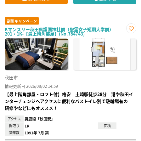
割引キャンペーン
Kマンスリー秋田県護国神社前（聖霊女子短期大学前）
201・1K-【最上階角部屋】(No.784743)
お気
に入
り登
録
秋田市
情報更新日 2026/08/02 14:59
【最上階角部屋・ロフト付】格安 土崎駅徒歩28分 港や秋田イ
ンターチェンジへアクセスに便利なバストイレ別で駐輪場有の
研修やなどにもオススメ！
アクセス
男鹿線「秋田駅」
間取り
1K
面積
築年数
1991年 7月 築