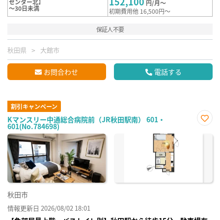
152,100
センター北】
円/月～
～30日未満
初期費用他 16,500円～
保証人不要
秋田県
大館市
お問合わせ
電話する
割引キャンペーン
Kマンスリー中通総合病院前（JR秋田駅南） 601・
601(No.784698)
お気
に入
り登
録
秋田市
情報更新日 2026/08/02 18:01