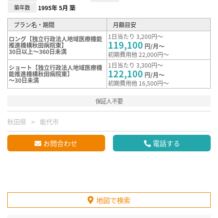
築年数
1995年 5月 築
プラン名・期間
月額目安
1日当たり 3,200円～
ロング【独立行政法人地域医療機能
119,100
推進機構秋田病院東】
円/月～
30日以上～360日未満
初期費用他 22,000円～
1日当たり 3,300円～
ショート【独立行政法人地域医療機
122,100
能推進機構秋田病院東】
円/月～
～30日未満
初期費用他 16,500円～
保証人不要
秋田県
能代市
お問合わせ
電話する
地図で検索