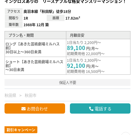
インクロスありの リースナブルな格安マンスリーマンション！
アクセス
奥羽本線「秋田駅」徒歩18分
間取り
1R
面積
17.82m²
築年数
1988年 12月 築
プラン名・期間
月額目安
1日当たり 2,200円～
ロング【あきた芸術劇場ミルハス
89,100
前】
円/月～
30日以上～360日未満
初期費用他 22,000円～
1日当たり 2,300円～
ショート【あきた芸術劇場ミルハス
92,100
前】
円/月～
～30日未満
初期費用他 16,500円～
保証人不要
秋田県
秋田市
お問合わせ
電話する
割引キャンペーン