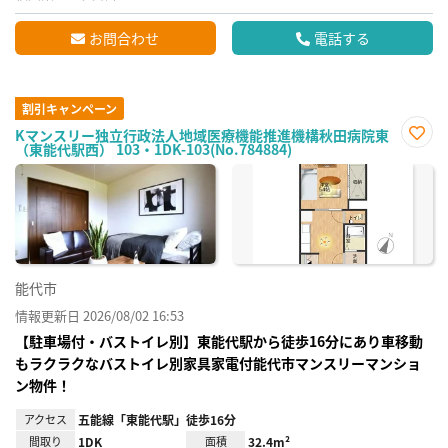
お問合わせ
電話する
割引キャンペーン
Kマンスリー独立行政法人地域医療機能推進機構秋田病院東
（東能代駅西） 103・1DK-103(No.784884)
お気
に入
り登
録
能代市
情報更新日 2026/08/02 16:53
【駐車場付・バストイレ別】東能代駅から徒歩16分にあり車移動
もラクラクなバストイレ別家具家電付能代市マンスリーマンショ
ン物件！
アクセス
五能線「東能代駅」徒歩16分
間取り
1DK
面積
32.4m²