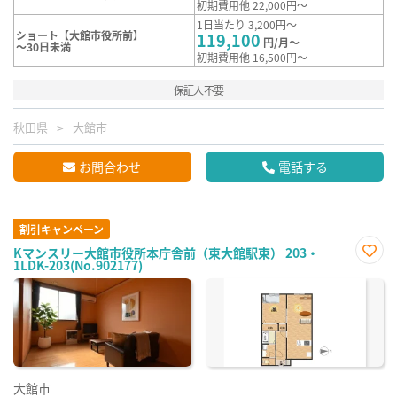
初期費用他 22,000円～
1日当たり 3,200円～
ショート【大館市役所前】
119,100
円/月～
～30日未満
初期費用他 16,500円～
保証人不要
秋田県
大館市
お問合わせ
電話する
割引キャンペーン
Kマンスリー大館市役所本庁舎前（東大館駅東） 203・
1LDK-203(No.902177)
お気
に入
り登
録
大館市