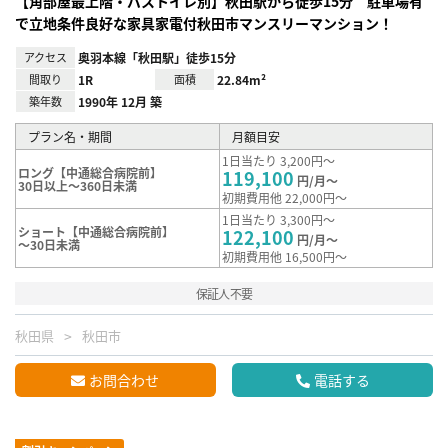
【角部屋最上階・バストイレ別】秋田駅から徒歩15分 駐車場有
で立地条件良好な家具家電付秋田市マンスリーマンション！
アクセス
奥羽本線「秋田駅」徒歩15分
間取り
1R
面積
22.84m²
築年数
1990年 12月 築
プラン名・期間
月額目安
1日当たり 3,200円～
ロング【中通総合病院前】
119,100
円/月～
30日以上～360日未満
初期費用他 22,000円～
1日当たり 3,300円～
ショート【中通総合病院前】
122,100
円/月～
～30日未満
初期費用他 16,500円～
保証人不要
秋田県
秋田市
お問合わせ
電話する