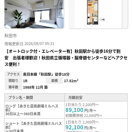
に入
り登
録
秋田市
情報更新日 2026/08/07 09:31
【オートロック付・エレベーター有】秋田駅から徒歩16分で割
安 出張者様歓迎！秋田県立循環器・脳脊髄センターなどへアクセ
ス便利！
アクセス
奥羽本線「秋田駅」徒歩18分
間取り
1R
面積
17.82m²
築年数
1988年 12月 築
プラン名・期間
月額目安
1日当たり 2,200円～
ロング【あきた芸術劇場ミルハス
89,100
前】
円/月～
30日以上～360日未満
初期費用他 22,000円～
1日当たり 2,300円～
ショート【あきた芸術劇場ミルハス
92,100
前】
円/月～
～30日未満