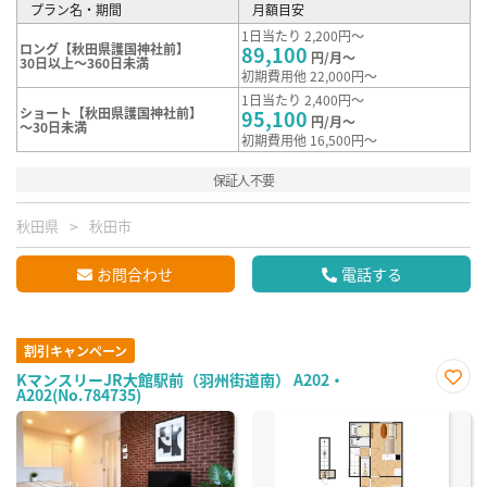
プラン名・期間
月額目安
1日当たり 2,200円～
ロング【秋田県護国神社前】
89,100
円/月～
30日以上～360日未満
初期費用他 22,000円～
1日当たり 2,400円～
ショート【秋田県護国神社前】
95,100
円/月～
～30日未満
初期費用他 16,500円～
保証人不要
秋田県
秋田市
お問合わせ
電話する
割引キャンペーン
KマンスリーJR大館駅前（羽州街道南） A202・
A202(No.784735)
お気
に入
り登
録