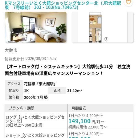
Kマンスリーいとく大館ショッピングセンター北（JR大館駅
東 7号線前） 103・103(No.784673)
お気
に入
り登
録
大館市
情報更新日 2026/08/03 17:57
【オートロック付・システムキッチン】大館駅徒歩11分 独立洗
面台付駐車場有の洋室広々マンスリーマンション！
アクセス
花輪線「東大館駅」
間取り
1K
面積
31.12m²
築年数
2000年 7月 築
プラン名・期間
月額目安
1日当たり 4,200円～
ロング【いとく大館ショッピングセ
149,100
ンター北】
円/月～
30日以上～360日未満
初期費用他 22,000円～
1日当たり 4,300円～
ショート【いとく大館ショッピング