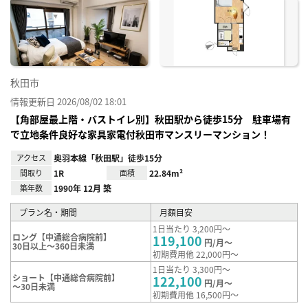
に入
り登
録
秋田市
情報更新日 2026/08/02 18:01
【角部屋最上階・バストイレ別】秋田駅から徒歩15分 駐車場有
で立地条件良好な家具家電付秋田市マンスリーマンション！
アクセス
奥羽本線「秋田駅」徒歩15分
間取り
1R
面積
22.84m²
築年数
1990年 12月 築
プラン名・期間
月額目安
1日当たり 3,200円～
ロング【中通総合病院前】
119,100
円/月～
30日以上～360日未満
初期費用他 22,000円～
1日当たり 3,300円～
ショート【中通総合病院前】
122,100
円/月～
～30日未満
初期費用他 16,500円～