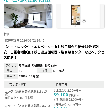
前） 712・1R-712(No.902923)
お気
に入
り登
録
秋田市
情報更新日 2026/08/02 14:45
【オートロック付・エレベーター有】秋田駅から徒歩16分で割
安 出張者様歓迎！秋田県立循環器・脳脊髄センターなどへアクセ
ス便利！
アクセス
奥羽本線「秋田駅」徒歩18分
間取り
1R
面積
17.82m²
築年数
1988年 12月 築
プラン名・期間
月額目安
1日当たり 2,200円～
ロング【あきた芸術劇場ミルハス
89,100
前】
円/月～
30日以上～360日未満
初期費用他 22,000円～
1日当たり 2,300円～
ショート【あきた芸術劇場ミルハス