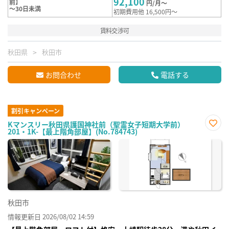
92,100
前】
円/月～
～30日未満
初期費用他 16,500円～
賃料交渉可
秋田県
秋田市
お問合わせ
電話する
割引キャンペーン
Kマンスリー秋田県護国神社前（聖霊女子短期大学前）
201・1K-【最上階角部屋】(No.784743)
お気
に入
り登
録
秋田市
情報更新日 2026/08/02 14:59