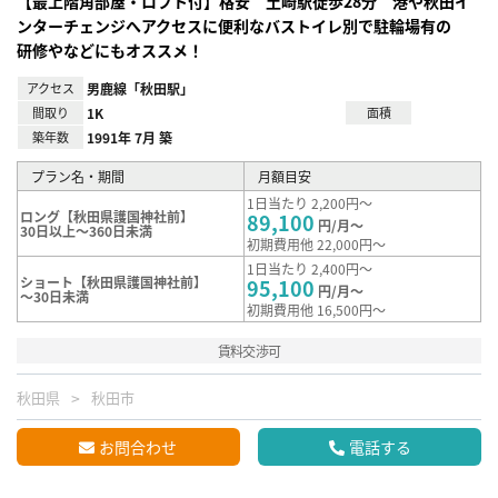
【最上階角部屋・ロフト付】格安 土崎駅徒歩28分 港や秋田イ
ンターチェンジへアクセスに便利なバストイレ別で駐輪場有の
研修やなどにもオススメ！
アクセス
男鹿線「秋田駅」
間取り
1K
面積
築年数
1991年 7月 築
プラン名・期間
月額目安
1日当たり 2,200円～
ロング【秋田県護国神社前】
89,100
円/月～
30日以上～360日未満
初期費用他 22,000円～
1日当たり 2,400円～
ショート【秋田県護国神社前】
95,100
円/月～
～30日未満
初期費用他 16,500円～
賃料交渉可
秋田県
秋田市
お問合わせ
電話する