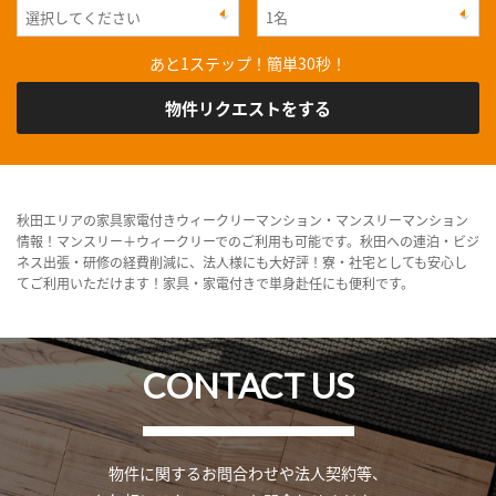
あと1ステップ！簡単30秒！
物件リクエストをする
秋田エリアの家具家電付きウィークリーマンション・マンスリーマンション
情報！マンスリー＋ウィークリーでのご利用も可能です。秋田への連泊・ビジ
ネス出張・研修の経費削減に、法人様にも大好評！寮・社宅としても安心し
てご利用いただけます！家具・家電付きで単身赴任にも便利です。
CONTACT US
物件に関するお問合わせや法人契約等、