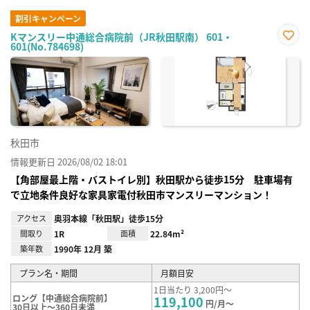
割引キャンペーン
Kマンスリー中通総合病院前（JR秋田駅南） 601・
601(No.784698)
お気
に入
り登
録
秋田市
情報更新日 2026/08/02 18:01
【角部屋最上階・バストイレ別】秋田駅から徒歩15分 駐車場有
で立地条件良好な家具家電付秋田市マンスリーマンション！
アクセス
奥羽本線「秋田駅」徒歩15分
間取り
1R
面積
22.84m²
築年数
1990年 12月 築
プラン名・期間
月額目安
1日当たり 3,200円～
ロング【中通総合病院前】
119,100
円/月～
30日以上～360日未満