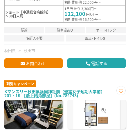
初期費用他 22,000円～
1日当たり 3,300円～
ショート【中通総合病院前】
122,100
円/月～
～30日未満
初期費用他 16,500円～
駅近
駐車場あり
オートロック
保証人不要
風呂･トイレ別
秋田県
秋田市
お問合わせ
電話する
割引キャンペーン
Kマンスリー秋田県護国神社前（聖霊女子短期大学前）
201・1K-【最上階角部屋】(No.784743)
お気
に入
り登
録