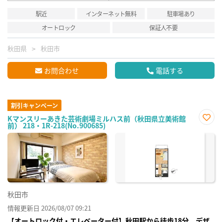
駅近
インターネット無料
駐車場あり
オートロック
保証人不要
秋田県
秋田市
お問合わせ
電話する
割引キャンペーン
Kマンスリーあきた芸術劇場ミルハス前（秋田県立美術館
前） 218・1R-218(No.900685)
お気
に入
り登
録
秋田市
情報更新日 2026/08/07 09:21
【オートロック付・エレベーター付】秋田駅から徒歩18分 デザ