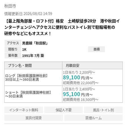
秋田市
情報更新日 2026/08/02 14:59
【最上階角部屋・ロフト付】格安 土崎駅徒歩28分 港や秋田イ
ンターチェンジへアクセスに便利なバストイレ別で駐輪場有の
研修やなどにもオススメ！
アクセス
男鹿線「秋田駅」
間取り
1K
面積
築年数
1991年 7月 築
プラン名・期間
月額目安
1日当たり 2,200円～
ロング【秋田県護国神社前】
89,100
円/月～
30日以上～360日未満
初期費用他 22,000円～
1日当たり 2,400円～
ショート【秋田県護国神社前】
95,100
円/月～
～30日未満
初期費用他 16,500円～
インターネット無料
保証人不要
風呂･トイレ別
家具付賃貸
禁煙ルーム