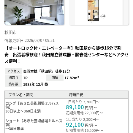
り登
録
秋田市
情報更新日 2026/08/07 09:31
【オートロック付・エレベーター有】秋田駅から徒歩16分で割
安 出張者様歓迎！秋田県立循環器・脳脊髄センターなどへアクセ
ス便利！
アクセス
奥羽本線「秋田駅」徒歩18分
間取り
1R
面積
17.82m²
築年数
1988年 12月 築
プラン名・期間
月額目安
1日当たり 2,200円～
ロング【あきた芸術劇場ミルハス
89,100
前】
円/月～
30日以上～360日未満
初期費用他 22,000円～
1日当たり 2,300円～
ショート【あきた芸術劇場ミルハス
92,100
前】
円/月～
～30日未満
初期費用他 16,500円～