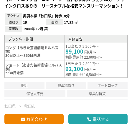
インクロスありの リースナブルな格安マンスリーマンション！
アクセス
奥羽本線「秋田駅」徒歩18分
間取り
1R
面積
17.82m²
築年数
1988年 12月 築
プラン名・期間
月額目安
1日当たり 2,200円～
ロング【あきた芸術劇場ミルハス
89,100
前】
円/月～
30日以上～360日未満
初期費用他 22,000円～
1日当たり 2,300円～
ショート【あきた芸術劇場ミルハス
92,100
前】
円/月～
～30日未満
初期費用他 16,500円～
駅近
駐車場あり
オートロック
保証人不要
家具付賃貸
秋田県
秋田市
お問合わせ
電話する