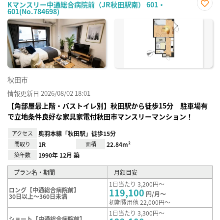
Kマンスリー中通総合病院前（JR秋田駅南） 601・
601(No.784698)
お気
に入
り登
録
秋田市
情報更新日 2026/08/02 18:01
【角部屋最上階・バストイレ別】秋田駅から徒歩15分 駐車場有
で立地条件良好な家具家電付秋田市マンスリーマンション！
アクセス
奥羽本線「秋田駅」徒歩15分
間取り
1R
面積
22.84m²
築年数
1990年 12月 築
プラン名・期間
月額目安
1日当たり 3,200円～
ロング【中通総合病院前】
119,100
円/月～
30日以上～360日未満
初期費用他 22,000円～
1日当たり 3,300円～
ショート【中通総合病院前】