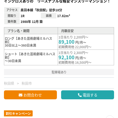
インクロスありの リースナブルな格安マンスリーマンション！
アクセス
奥羽本線「秋田駅」徒歩18分
間取り
1R
面積
17.82m²
築年数
1988年 12月 築
プラン名・期間
月額目安
1日当たり 2,200円～
ロング【あきた芸術劇場ミルハス
89,100
前】
円/月～
30日以上～360日未満
初期費用他 22,000円～
1日当たり 2,300円～
ショート【あきた芸術劇場ミルハス
92,100
前】
円/月～
～30日未満
初期費用他 16,500円～
駐車場あり
秋田県
秋田市
お問合わせ
電話する
割引キャンペーン