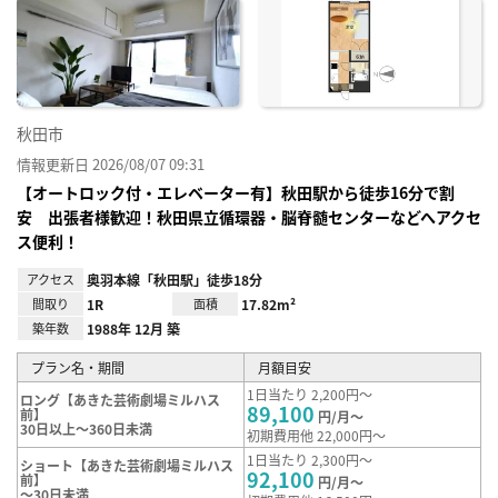
に入
り登
録
秋田市
情報更新日 2026/08/07 09:31
【オートロック付・エレベーター有】秋田駅から徒歩16分で割
安 出張者様歓迎！秋田県立循環器・脳脊髄センターなどへアクセ
ス便利！
アクセス
奥羽本線「秋田駅」徒歩18分
間取り
1R
面積
17.82m²
築年数
1988年 12月 築
プラン名・期間
月額目安
1日当たり 2,200円～
ロング【あきた芸術劇場ミルハス
89,100
前】
円/月～
30日以上～360日未満
初期費用他 22,000円～
1日当たり 2,300円～
ショート【あきた芸術劇場ミルハス
92,100
前】
円/月～
～30日未満