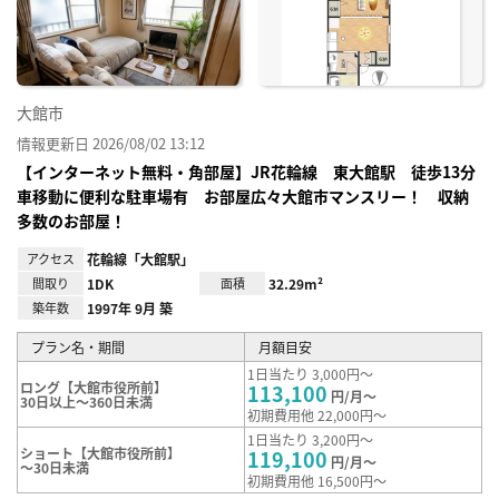
録
大館市
情報更新日 2026/08/02 13:12
【インターネット無料・角部屋】JR花輪線 東大館駅 徒歩13分
車移動に便利な駐車場有 お部屋広々大館市マンスリー！ 収納
多数のお部屋！
アクセス
花輪線「大館駅」
間取り
1DK
面積
32.29m²
築年数
1997年 9月 築
プラン名・期間
月額目安
1日当たり 3,000円～
ロング【大館市役所前】
113,100
円/月～
30日以上～360日未満
初期費用他 22,000円～
1日当たり 3,200円～
ショート【大館市役所前】
119,100
円/月～
～30日未満
初期費用他 16,500円～