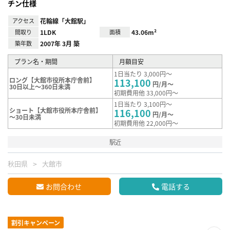
チン仕様
アクセス
花輪線「大館駅」
間取り
1LDK
面積
43.06m²
築年数
2007年 3月 築
プラン名・期間
月額目安
1日当たり 3,000円～
ロング【大館市役所本庁舎前】
113,100
円/月～
30日以上～360日未満
初期費用他 33,000円～
1日当たり 3,100円～
ショート【大館市役所本庁舎前】
116,100
円/月～
～30日未満
初期費用他 22,000円～
駅近
秋田県
大館市
お問合わせ
電話する
割引キャンペーン