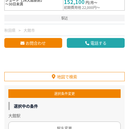
ショート【JR大館駅前】
152,100
円/月～
～30日未満
初期費用他 22,000円～
駅近
秋田県
大館市
お問合わせ
電話する
地図で検索
選択条件変更
選択中の条件
大館駅
駅を変更