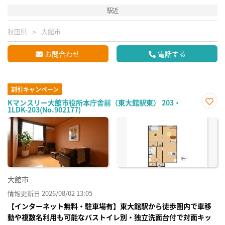
駅近
秋田県
大館市
お問合わせ
電話する
割引キャンペーン
Kマンスリー大館市役所本庁舎前（東大館駅東） 203・
1LDK-203(No.902177)
お気
に入
り登
録
大館市
情報更新日 2026/08/02 13:05
【インターネット無料・駐車場有】東大館駅から徒歩圏内で車移
動や複数名利用も可能なバストイレ別・独立洗面台付で対面キッ