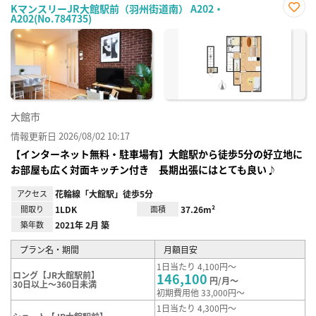
KマンスリーJR大館駅前（羽州街道南） A202・
A202(No.784735)
お気
に入
り登
録
大館市
情報更新日 2026/08/02 10:17
【インターネット無料・駐車場有】大館駅から徒歩5分の好立地に
お部屋も広く対面キッチン付き 長期出張にはとても良い♪
アクセス
花輪線「大館駅」徒歩5分
間取り
1LDK
面積
37.26m²
築年数
2021年 2月 築
プラン名・期間
月額目安
1日当たり 4,100円～
ロング【JR大館駅前】
146,100
円/月～
30日以上～360日未満
初期費用他 33,000円～
1日当たり 4,300円～