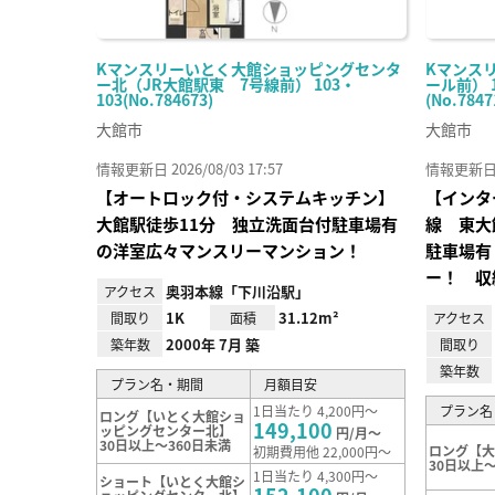
Kマンスリーいとく大館ショッピングセンタ
Kマンス
ー北（JR大館駅東 7号線前） 103・
ール前） 
103(No.784673)
(No.7847
大館市
大館市
情報更新日 2026/08/03 17:57
情報更新日 20
【オートロック付・システムキッチン】
【インタ
大館駅徒歩11分 独立洗面台付駐車場有
線 東大
の洋室広々マンスリーマンション！
駐車場有
ー！ 収
奥羽本線「下川沿駅」
アクセス
1K
31.12m²
間取り
面積
アクセス
2000年 7月 築
築年数
間取り
築年数
プラン名・期間
月額目安
1日当たり 4,200円～
プラン名
ロング【いとく大館ショ
149,100
ッピングセンター北】
円/月～
30日以上～360日未満
ロング【
初期費用他 22,000円～
30日以上～
1日当たり 4,300円～
ショート【いとく大館シ