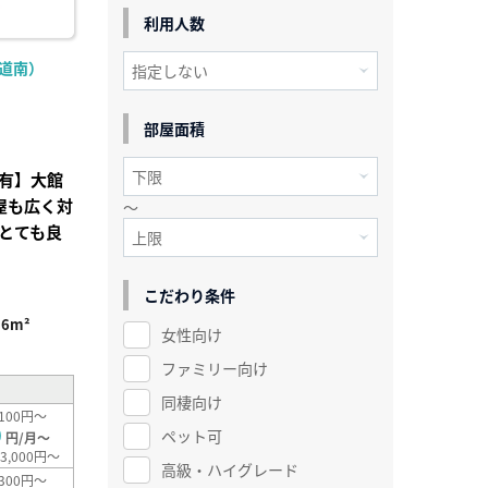
利用人数
道南）
部屋面積
有】大館
屋も広く対
～
とても良
こだわり条件
26m²
女性向け
ファミリー向け
同棲向け
100円～
0
ペット可
円/月～
3,000円～
高級・ハイグレード
300円～