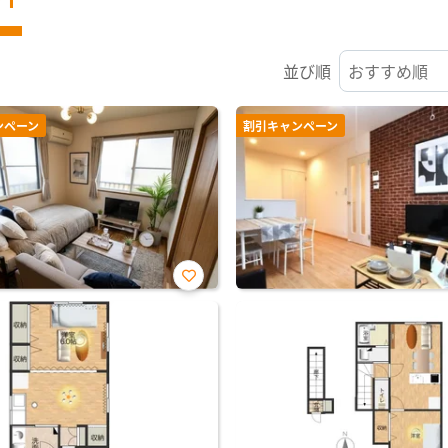
並び順
ンペーン
割引キャンペーン
お気
に入
り登
録