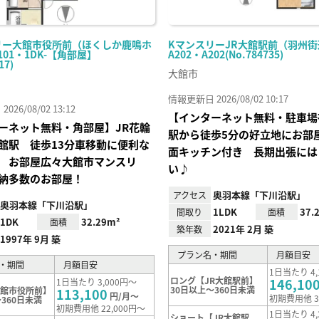
リー大館市役所前（ほくしか鹿鳴ホ
KマンスリーJR大館駅前（羽州街
101・1DK-【角部屋】
A202・A202(No.784735)
17)
大館市
情報更新日 2026/08/02 10:17
26/08/02 13:12
【インターネット無料・駐車場
ーネット無料・角部屋】JR花輪
駅から徒歩5分の好立地にお部
館駅 徒歩13分車移動に便利な
面キッチン付き 長期出張には
 お部屋広々大館市マンスリ
い♪
納多数のお部屋！
奥羽本線「下川沿駅」
アクセス
奥羽本線「下川沿駅」
1LDK
37.
間取り
面積
1DK
32.29m²
面積
2021年 2月 築
築年数
1997年 9月 築
プラン名・期間
月額目安
・期間
月額目安
1日当たり 4,
ロング【JR大館駅前】
146,10
1日当たり 3,000円～
30日以上～360日未満
大館市役所前】
113,100
円/月～
初期費用他 3
360日未満
初期費用他 22,000円～
1日当たり 4,
ショート【JR大館駅