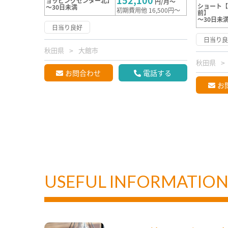
152,100
ョッピングセンター北】
円/月～
ショート
～30日未満
初期費用他 16,500円～
前】
～30日未
日当り良好
日当り
秋田県
大館市
秋田県
お問合わせ
電話する
お
USEFUL INFORMATIO