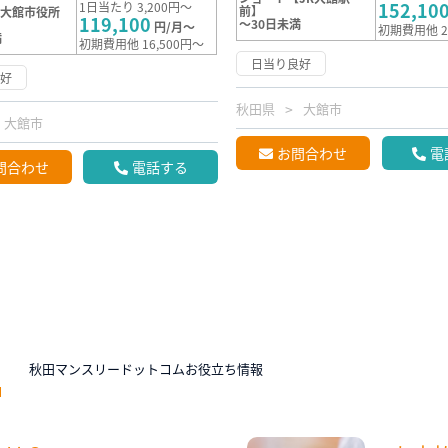
152,10
1日当たり 3,200円～
前】
【大館市役所
119,100
～30日未満
円/月～
初期費用他 2
満
初期費用他 16,500円～
日当り良好
良好
秋田県
大館市
大館市
お問合わせ
電
問合わせ
電話する
N
秋田マンスリードットコムお役立ち情報