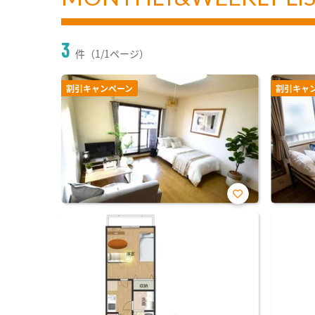
3
件（1/1ページ）
割引キャンペーン
割引キャ
お気
に入
り登
録