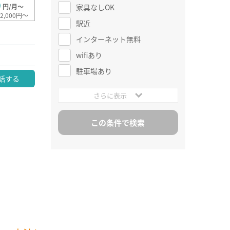
0
家具なしOK
円/月～
2,000円～
駅近
インターネット無料
wifiあり
駐車場あり
話する
さらに表示