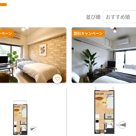
並び順
ンペーン
割引キャンペーン
お気
に入
り登
録