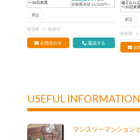
～30日未満
場ミルハ
初期費用他 16,500円～
～30日未
駅近
駅近
秋田県
秋田市
秋田県
お問合わせ
電話する
お
USEFUL INFORMATIO
マンスリーマンション