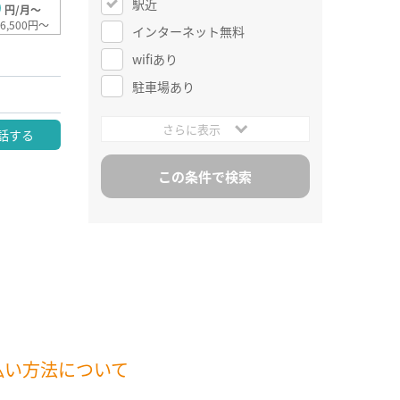
駅近
0
円/月～
6,500円～
インターネット無料
wifiあり
駐車場あり
さらに表示
話する
払い方法について