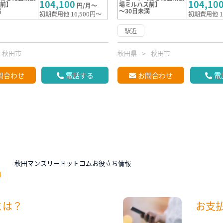
104,100
104,10
ス前】
場ミルハス前】
円/月～
満
～30日未満
初期費用他 16,500円～
初期費用他 1
駅近
秋田市
秋田県
秋田市
問合わせ
電話する
お問合わせ
電
N
秋田マンスリードットコムお役立ち情報
とは？
お支