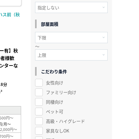
ハス前（秋
部屋面積
～
ー有】秋
張者様歓
ンターな
こだわり条件
女性向け
8分
²
ファミリー向け
同棲向け
ペット可
500円～
高級・ハイグレード
円/月～
2,000円～
家具なしOK
700円～