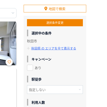
地図で検索
選択条件変更
選択中の条件
秋田市
秋田県 の エリアを全て表示する
キャンペーン
あり
お気
に入
り登
録
駅徒歩
利用人数