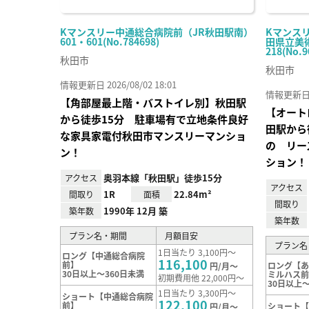
Kマンスリー中通総合病院前（JR秋田駅南）
Kマンス
601・601(No.784698)
田県立美術
218(No.9
秋田市
秋田市
情報更新日 2026/08/02 18:01
情報更新日 20
【角部屋最上階・バストイレ別】秋田駅
【オート
から徒歩15分 駐車場有で立地条件良好
田駅から
な家具家電付秋田市マンスリーマンショ
の リー
ン！
ション！
奥羽本線「秋田駅」徒歩15分
アクセス
アクセス
1R
22.84m²
間取り
面積
間取り
1990年 12月 築
築年数
築年数
プラン名・期間
月額目安
プラン名
1日当たり 3,100円～
ロング【中通総合病院
116,100
前】
ロング【
円/月～
30日以上～360日未満
ミルハス
初期費用他 22,000円～
30日以上～
1日当たり 3,300円～
ショート【中通総合病院
122,100
前】
ショート
円/月～