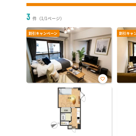
3
件（1/1ページ）
割引キャンペーン
割引キャ
お気
に入
り登
録