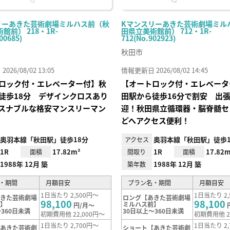
リーあきた芸術劇場ミルハス前（秋
Kマンスリーあきた芸術劇場ミル
館前） 218・1R-
田県立美術館前） 712・1R-
00685)
712(No.902923)
秋田市
26/08/02 13:05
情報更新日 2026/08/02 14:45
ロック付・エレベーター付】秋
【オートロック付・エレベータ
徒歩18分 デザインクロスあり
田駅から徒歩16分で割安 出
スナブルな格安マンスリーマン
迎！秋田県立循環器・脳脊髄セ
どへアクセス便利！
奥羽本線「秋田駅」徒歩18分
奥羽本線「秋田駅」徒歩1
アクセス
1R
17.82m²
1R
17.82m
面積
間取り
面積
1988年 12月 築
1988年 12月 築
築年数
・期間
月額目安
プラン名・期間
月額目安
1日当たり 2,500円～
1日当たり 2,
あきた芸術劇場
ロング【あきた芸術劇場
98,100
98,100
前】
ミルハス前】
円/月～
360日未満
30日以上～360日未満
初期費用他 22,000円～
初期費用他 2
1日当たり 2,700円～
1日当たり 2,
【あきた芸術劇
ショート【あきた芸術劇