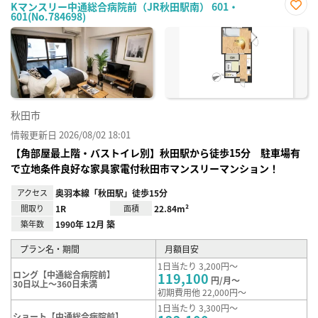
Kマンスリー中通総合病院前（JR秋田駅南） 601・
601(No.784698)
お気
に入
り登
録
秋田市
情報更新日 2026/08/02 18:01
【角部屋最上階・バストイレ別】秋田駅から徒歩15分 駐車場有
で立地条件良好な家具家電付秋田市マンスリーマンション！
アクセス
奥羽本線「秋田駅」徒歩15分
間取り
1R
面積
22.84m²
築年数
1990年 12月 築
プラン名・期間
月額目安
1日当たり 3,200円～
ロング【中通総合病院前】
119,100
円/月～
30日以上～360日未満
初期費用他 22,000円～
1日当たり 3,300円～
ショート【中通総合病院前】