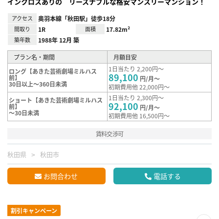
インクロスありの リースナブルな格安マンスリーマンション！
アクセス
奥羽本線「秋田駅」徒歩18分
間取り
1R
面積
17.82m²
築年数
1988年 12月 築
プラン名・期間
月額目安
1日当たり 2,200円～
ロング【あきた芸術劇場ミルハス
89,100
前】
円/月～
30日以上～360日未満
初期費用他 22,000円～
1日当たり 2,300円～
ショート【あきた芸術劇場ミルハス
92,100
前】
円/月～
～30日未満
初期費用他 16,500円～
賃料交渉可
秋田県
秋田市
お問合わせ
電話する
割引キャンペーン