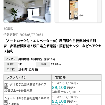
に入
り登
録
秋田市
情報更新日 2026/08/07 09:31
【オートロック付・エレベーター有】秋田駅から徒歩16分で割
安 出張者様歓迎！秋田県立循環器・脳脊髄センターなどへアクセ
ス便利！
アクセス
奥羽本線「秋田駅」徒歩18分
間取り
1R
面積
17.82m²
築年数
1988年 12月 築
プラン名・期間
月額目安
1日当たり 2,200円～
ロング【あきた芸術劇場ミルハス
89,100
前】
円/月～
30日以上～360日未満
初期費用他 22,000円～
1日当たり 2,300円～
ショート【あきた芸術劇場ミルハス
92,100
前】
円/月～
～30日未満