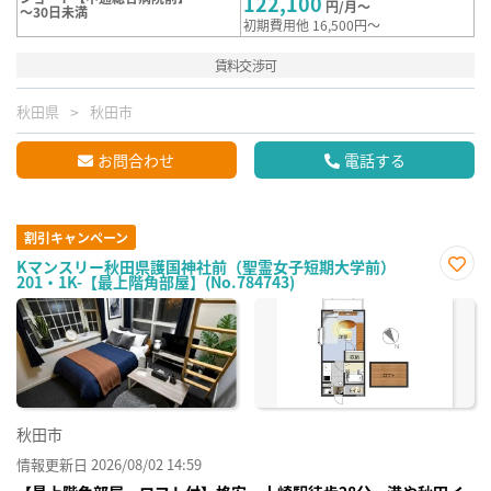
122,100
円/月～
～30日未満
初期費用他 16,500円～
賃料交渉可
秋田県
秋田市
お問合わせ
電話する
割引キャンペーン
Kマンスリー秋田県護国神社前（聖霊女子短期大学前）
201・1K-【最上階角部屋】(No.784743)
お気
に入
り登
録
秋田市
情報更新日 2026/08/02 14:59