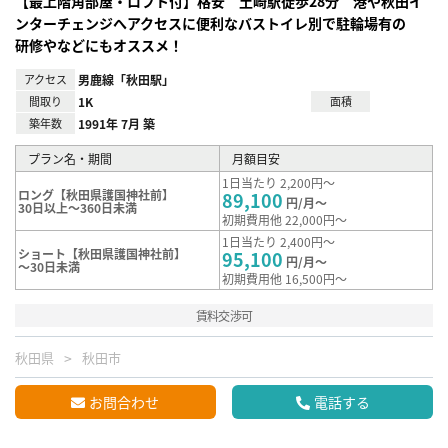
【最上階角部屋・ロフト付】格安 土崎駅徒歩28分 港や秋田イ
ンターチェンジへアクセスに便利なバストイレ別で駐輪場有の
研修やなどにもオススメ！
アクセス
男鹿線「秋田駅」
間取り
1K
面積
築年数
1991年 7月 築
プラン名・期間
月額目安
1日当たり 2,200円～
ロング【秋田県護国神社前】
89,100
円/月～
30日以上～360日未満
初期費用他 22,000円～
1日当たり 2,400円～
ショート【秋田県護国神社前】
95,100
円/月～
～30日未満
初期費用他 16,500円～
賃料交渉可
秋田県
秋田市
お問合わせ
電話する