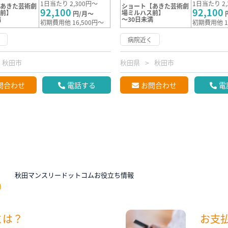
1日当たり 2,300円～
1日当たり 2,
【あきた芸術劇
ショート【あきた芸術劇
92,100
92,100
ス前】
場ミルハス前】
円/月～
満
～30日未満
初期費用他 16,500円～
初期費用他 1
く
病院近く
秋田市
秋田県
秋田市
問合わせ
電話する
お問合わせ
電
N
秋田マンスリードットコムお役立ち情報
とは？
お支