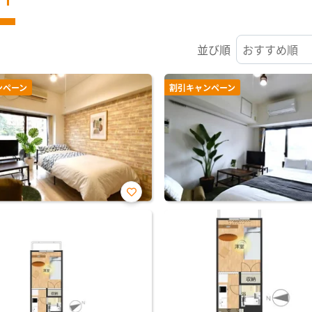
並び順
ンペーン
割引キャンペーン
お気
に入
り登
録