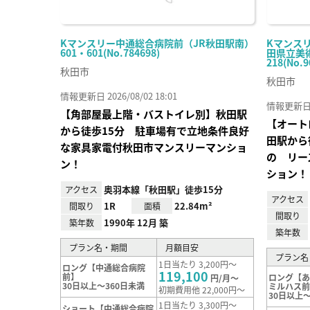
Kマンスリー中通総合病院前（JR秋田駅南）
Kマンス
601・601(No.784698)
田県立美術
218(No.9
秋田市
秋田市
情報更新日 2026/08/02 18:01
情報更新日 20
【角部屋最上階・バストイレ別】秋田駅
【オート
から徒歩15分 駐車場有で立地条件良好
田駅から
な家具家電付秋田市マンスリーマンショ
の リー
ン！
ション！
奥羽本線「秋田駅」徒歩15分
アクセス
アクセス
1R
22.84m²
間取り
面積
間取り
1990年 12月 築
築年数
築年数
プラン名・期間
月額目安
プラン名
1日当たり 3,200円～
ロング【中通総合病院
119,100
前】
ロング【
円/月～
30日以上～360日未満
ミルハス
初期費用他 22,000円～
30日以上～
1日当たり 3,300円～
ショート【中通総合病院