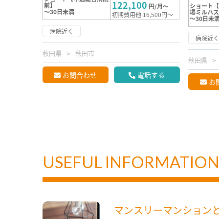
122,100
前】
ショート
円/月～
～30日未満
場ミルハ
初期費用他 16,500円～
～30日未
病院近く
病院近
秋田県
秋田市
秋田県
お問合わせ
電話する
お
USEFUL INFORMATIO
マンスリーマンション