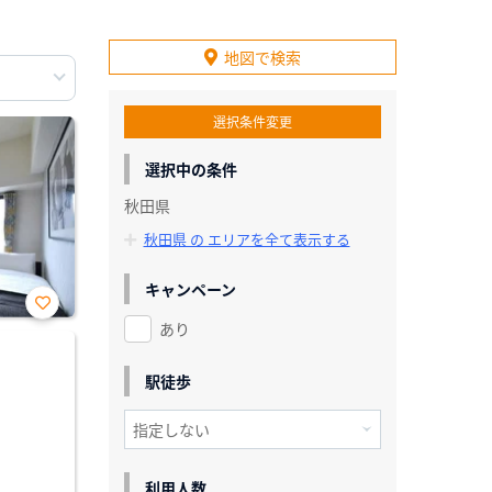
地図で検索
選択条件変更
選択中の条件
秋田県
秋田県 の エリアを全て表示する
キャンペーン
あり
お気
に入
り登
録
駅徒歩
利用人数