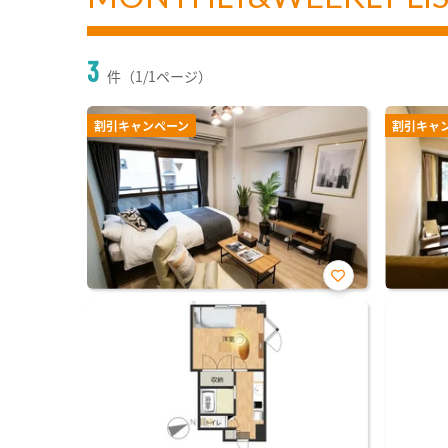
3
件（1/1ページ）
割引キャンペーン
割引キャ
お気
に入
り登
録