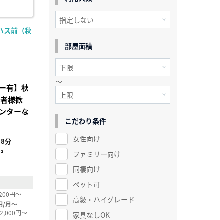
ハス前（秋
部屋面積
～
ー有】秋
張者様歓
ンターな
こだわり条件
女性向け
8分
²
ファミリー向け
同棲向け
ペット可
200円～
高級・ハイグレード
円/月～
2,000円～
家具なしOK