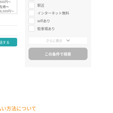
300円～
駅近
円/月～
6,500円～
インターネット無料
wifiあり
駐車場あり
さらに表示
話する
払い方法について