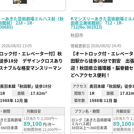
リーあきた芸術劇場ミルハス前（秋
Kマンスリーあきた芸術劇場ミル
館前） 218・1R-
田県立美術館前） 712・1R-
00685)
712(No.902923)
秋田市
26/08/02 13:05
情報更新日 2026/08/02 14:45
ロック付・エレベーター付】秋
【オートロック付・エレベータ
徒歩18分 デザインクロスあり
田駅から徒歩16分で割安 出
スナブルな格安マンスリーマン
迎！秋田県立循環器・脳脊髄セ
どへアクセス便利！
奥羽本線「秋田駅」徒歩18分
奥羽本線「秋田駅」徒歩1
アクセス
1R
17.82m²
1R
17.82m
面積
間取り
面積
1988年 12月 築
1988年 12月 築
築年数
・期間
月額目安
プラン名・期間
月額目安
1日当たり 2,200円～
1日当たり 2,
あきた芸術劇場
ロング【あきた芸術劇場
89,100
89,100
前】
ミルハス前】
円/月～
360日未満
30日以上～360日未満
初期費用他 22,000円～
初期費用他 2