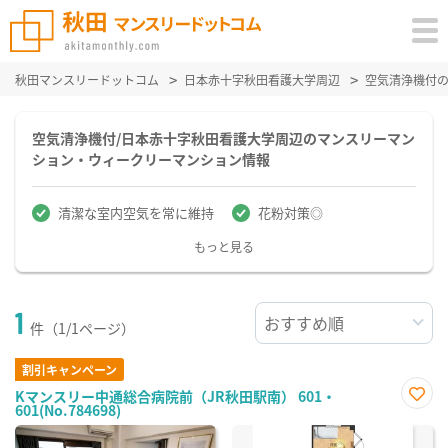
秋田マンスリードットコム
日本赤十字秋田看護大学周辺
空気清浄機付
空気清浄機付/日本赤十字秋田看護大学周辺のマンスリーマン
ション・ウィークリーマンション情報
清潔な室内空気を常に維持
花粉対策◎
もっと見る
1
件（1/1ページ）
割引キャンペーン
Kマンスリー中通総合病院前（JR秋田駅南） 601・
601(No.784698)
お気
に入
り登