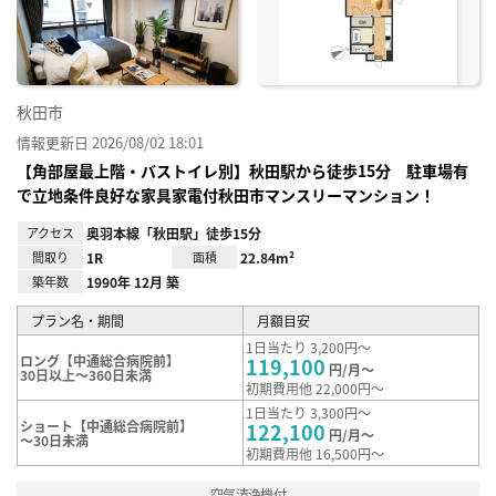
録
秋田市
情報更新日 2026/08/02 18:01
【角部屋最上階・バストイレ別】秋田駅から徒歩15分 駐車場有
で立地条件良好な家具家電付秋田市マンスリーマンション！
アクセス
奥羽本線「秋田駅」徒歩15分
間取り
1R
面積
22.84m²
築年数
1990年 12月 築
プラン名・期間
月額目安
1日当たり 3,200円～
ロング【中通総合病院前】
119,100
円/月～
30日以上～360日未満
初期費用他 22,000円～
1日当たり 3,300円～
ショート【中通総合病院前】
122,100
円/月～
～30日未満
初期費用他 16,500円～
空気清浄機付