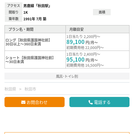
アクセス
男鹿線「秋田駅」
間取り
1K
面積
築年数
1991年 7月 築
プラン名・期間
月額目安
1日当たり 2,200円～
ロング【秋田県護国神社前】
89,100
円/月～
30日以上～360日未満
初期費用他 22,000円～
1日当たり 2,400円～
ショート【秋田県護国神社前】
95,100
円/月～
～30日未満
初期費用他 16,500円～
風呂･トイレ別
秋田県
秋田市
お問合わせ
電話する