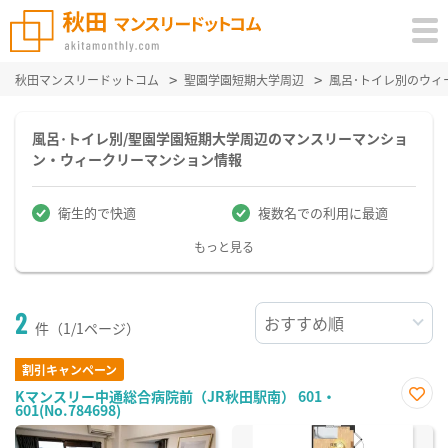
秋田マンスリードットコム
聖園学園短期大学周辺
風呂･トイレ別のウィ
風呂･トイレ別/聖園学園短期大学周辺のマンスリーマンショ
ン・ウィークリーマンション情報
衛生的で快適
複数名での利用に最適
もっと見る
2
件（1/1ページ）
割引キャンペーン
Kマンスリー中通総合病院前（JR秋田駅南） 601・
601(No.784698)
お気
に入
り登