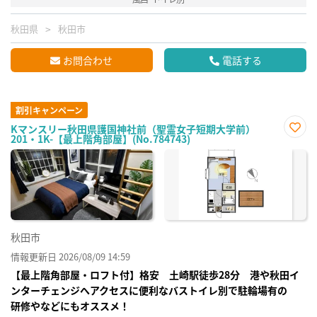
秋田県
秋田市
お問合わせ
電話する
割引キャンペーン
Kマンスリー秋田県護国神社前（聖霊女子短期大学前）
201・1K-【最上階角部屋】(No.784743)
お気
に入
り登
録
秋田市
情報更新日 2026/08/09 14:59
【最上階角部屋・ロフト付】格安 土崎駅徒歩28分 港や秋田イ
ンターチェンジへアクセスに便利なバストイレ別で駐輪場有の
研修やなどにもオススメ！