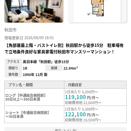
録
秋田市
情報更新日 2026/08/09 18:01
【角部屋最上階・バストイレ別】秋田駅から徒歩15分 駐車場有
で立地条件良好な家具家電付秋田市マンスリーマンション！
アクセス
奥羽本線「秋田駅」徒歩15分
間取り
1R
面積
22.84m²
築年数
1990年 12月 築
プラン名・期間
月額目安
1日当たり 3,200円～
ロング【中通総合病院前】
119,100
円/月～
30日以上～360日未満
初期費用他 22,000円～
1日当たり 3,300円～
ショート【中通総合病院前】
122,100
円/月～
～30日未満
初期費用他 16,500円～
風呂･トイレ別