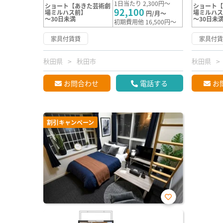
1日当たり 2,300円～
ショート【あきた芸術劇
ショート
92,100
場ミルハス前】
場ミルハ
円/月～
～30日未満
～30日未
初期費用他 16,500円～
家具付賃貸
家具付
秋田県
秋田市
秋田県
お問合わせ
電話する
お
割引キャンペーン
お気
に入
り登