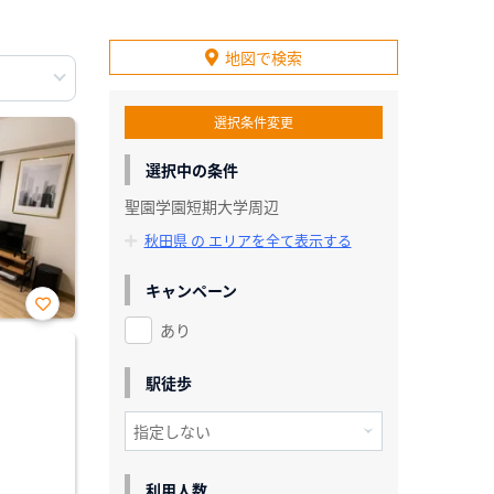
地図で検索
選択条件変更
選択中の条件
聖園学園短期大学周辺
秋田県 の エリアを全て表示する
キャンペーン
あり
お気
に入
り登
録
駅徒歩
利用人数