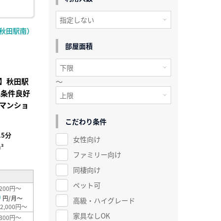
R秋田駅南）
部屋面積
】秋田駅
～
地条件良好
マンショ
こだわり条件
5分
女性向け
²
ファミリー向け
同棲向け
ペット可
200円～
0
円/月～
高級・ハイグレード
2,000円～
家具なしOK
300円～