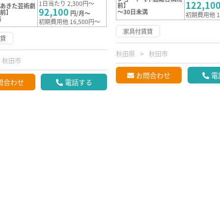
122,10
1日当たり 2,300円～
前】
【あきた芸術劇
92,100
～30日未満
ス前】
円/月～
初期費用他 1
満
初期費用他 16,500円～
家具付賃貸
賃貸
秋田県
秋田市
秋田市
お問合わせ
電
問合わせ
電話する