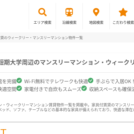
エリア検索
沿線検索
地図検索
こだわり検索
賃貸のウィークリー・マンスリーマンション物件一覧
園短期大学周辺のマンスリーマンション・ウィーク
電を完備
Wi-Fi無料でテレワークも快適
手ぶらで入居OK
快適空間
家電付きで自炊もスムーズ
収納スペースも確保
ン・ウィークリーマンション賃貸物件一覧を掲載中。家具付賃貸のマンスリ
ベッド、ソファ、テーブルなどの基本的な家具が備えられており、快適な滞在
ST