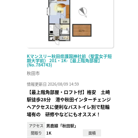
録
Kマンスリー秋田県護国神社前（聖霊女子短
期大学前） 201・1K-【最上階角部屋】
(No.784743)
秋田市
情報更新日 2026/08/09 14:59
【最上階角部屋・ロフト付】格安 土崎
駅徒歩28分 港や秋田インターチェンジ
へアクセスに便利なバストイレ別で駐輪
場有の 研修やなどにもオススメ！
男鹿線「秋田駅」
アクセス
1K
間取り
面積