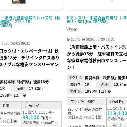
リーあきた芸術劇場ミルハス前（秋
Kマンスリー中通総合病院前（J
館前） 218・1R-
601・601(No.784698)
00685)
秋田市
情報更新日 2026/08/09 18:01
26/08/09 09:21
【角部屋最上階・バストイレ別
ロック付・エレベーター付】秋
から徒歩15分 駐車場有で立
徒歩18分 デザインクロスあり
な家具家電付秋田市マンスリー
スナブルな格安マンスリーマン
ン！
奥羽本線「秋田駅」徒歩1
アクセス
奥羽本線「秋田駅」徒歩18分
1R
22.84m
間取り
面積
1R
17.82m²
面積
1990年 12月 築
築年数
1988年 12月 築
プラン名・期間
月額目安
・期間
月額目安
1日当たり 3,
ロング【中通総合病院
119,10
1日当たり 2,200円～
前】
あきた芸術劇場
89,100
30日以上～360日未満
前】
円/月～
初期費用他 2
360日未満
初期費用他 22,000円～
1日当たり 3,
ショート【中通総合病院