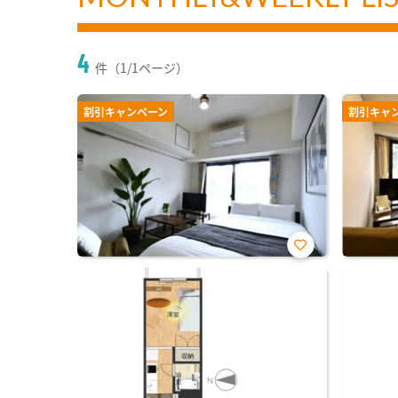
4
件（1/1ページ）
割引キャンペーン
割引キャ
お気
に入
り登
録