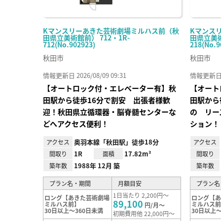
Kマンスリーあきた芸術劇場ミルハス前（秋
Kマンス
田県立美術館前） 712・1R-
田県立美術
712(No.902923)
218(No.9
秋田市
秋田市
情報更新日 2026/08/09 09:31
情報更新日 20
【オートロック付・エレベーター有】秋
【オート
田駅から徒歩16分で割安 出張者様歓
田駅から
迎！秋田県立循環器・脳脊髄センターな
の リー
どへアクセス便利！
ション！
奥羽本線「秋田駅」徒歩18分
アクセス
アクセス
1R
17.82m²
間取り
面積
間取り
1988年 12月 築
築年数
築年数
プラン名・期間
月額目安
プラン名
1日当たり 2,200円～
ロング【あきた芸術劇場
ロング【
89,100
ミルハス前】
ミルハス
円/月～
30日以上～360日未満
30日以上～
初期費用他 22,000円～