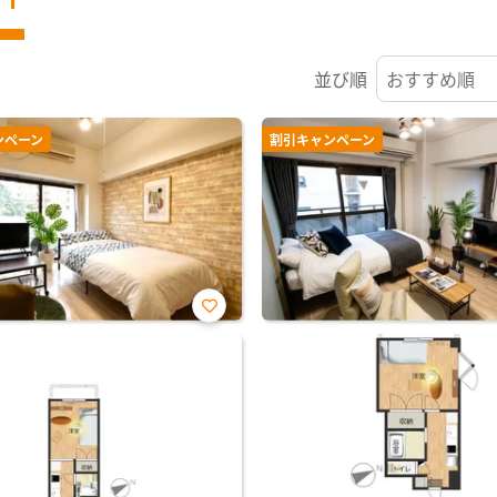
並び順
ンペーン
割引キャンペーン
お気
に入
り登
録