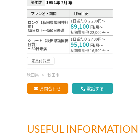
1991年 7月 築
築年数
プラン名・期間
月額目安
1日当たり 2,200円～
ロング【秋田県護国神社
89,100
前】
円/月～
30日以上～360日未満
初期費用他 22,000円～
1日当たり 2,400円～
ショート【秋田県護国神
95,100
社前】
円/月～
～30日未満
初期費用他 16,500円～
家具付賃貸
秋田県
秋田市
お問合わせ
電話する
USEFUL INFORMATIO