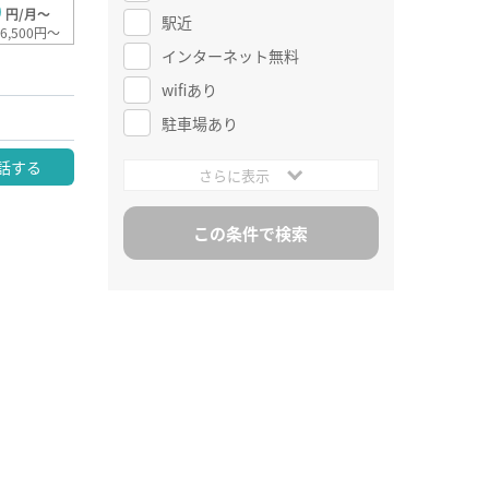
0
円/月～
駅近
6,500円～
インターネット無料
wifiあり
駐車場あり
話する
さらに表示