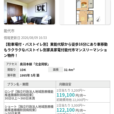
に入
り登
録
能代市
情報更新日 2026/08/09 16:53
【駐車場付・バストイレ別】東能代駅から徒歩16分にあり車移動
もラクラクなバストイレ別家具家電付能代市マンスリーマンショ
ン物件！
アクセス
奥羽本線「北金岡駅」
間取り
1DK
面積
32.4m²
築年数
1995年 5月 築
プラン名・期間
月額目安
1日当たり 3,200円～
ロング【独立行政法人地域医療機能
119,100
推進機構秋田病院東】
円/月～
30日以上～360日未満
初期費用他 22,000円～
1日当たり 3,300円～
ショート【独立行政法人地域医療機
122,100
能推進機構秋田病院東】
円/月～
～30日未満