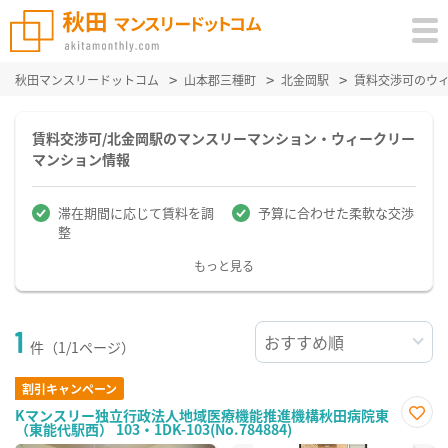
秋田マンスリードットコム
山本郡三種町
北金岡駅
賃料交渉可のウ
賃料交渉可/北金岡駅のマンスリーマンション・ウィークリー
マンション情報
滞在期間に応じて賃料を調
予算に合わせた柔軟な交渉
整
もっと見る
1
件（1/1ページ）
割引キャンペーン
Kマンスリー独立行政法人地域医療機能推進機構秋田病院東
（東能代駅西） 103・1DK-103(No.784884)
お気