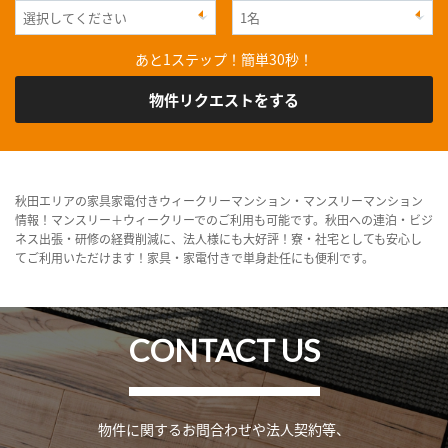
あと1ステップ！簡単30秒！
物件リクエストをする
秋田エリアの家具家電付きウィークリーマンション・マンスリーマンション
情報！マンスリー＋ウィークリーでのご利用も可能です。秋田への連泊・ビジ
ネス出張・研修の経費削減に、法人様にも大好評！寮・社宅としても安心し
てご利用いただけます！家具・家電付きで単身赴任にも便利です。
CONTACT US
物件に関するお問合わせや法人契約等、