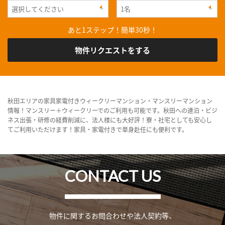
あと1ステップ！簡単30秒！
物件リクエストをする
秋田エリアの家具家電付きウィークリーマンション・マンスリーマンション
情報！マンスリー＋ウィークリーでのご利用も可能です。秋田への連泊・ビジ
ネス出張・研修の経費削減に、法人様にも大好評！寮・社宅としても安心し
てご利用いただけます！家具・家電付きで単身赴任にも便利です。
CONTACT US
物件に関するお問合わせや法人契約等、