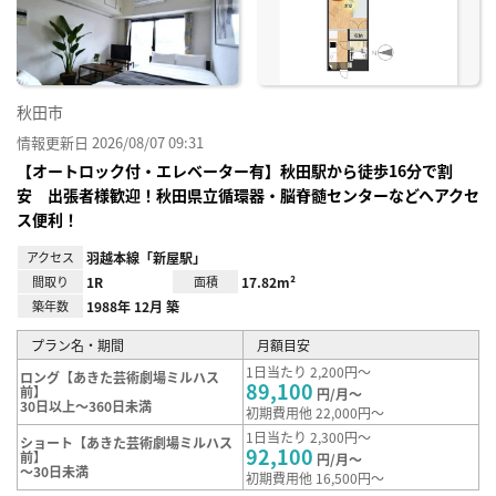
録
秋田市
情報更新日 2026/08/07 09:31
【オートロック付・エレベーター有】秋田駅から徒歩16分で割
安 出張者様歓迎！秋田県立循環器・脳脊髄センターなどへアクセ
ス便利！
アクセス
羽越本線「新屋駅」
間取り
1R
面積
17.82m²
築年数
1988年 12月 築
プラン名・期間
月額目安
1日当たり 2,200円～
ロング【あきた芸術劇場ミルハス
89,100
前】
円/月～
30日以上～360日未満
初期費用他 22,000円～
1日当たり 2,300円～
ショート【あきた芸術劇場ミルハス
92,100
前】
円/月～
～30日未満
初期費用他 16,500円～