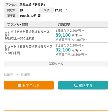
アクセス
羽越本線「新屋駅」
間取り
1R
面積
17.82m²
築年数
1988年 12月 築
プラン名・期間
月額目安
1日当たり 2,200円～
ロング【あきた芸術劇場ミルハス
89,100
前】
円/月～
30日以上～360日未満
初期費用他 22,000円～
1日当たり 2,300円～
ショート【あきた芸術劇場ミルハス
92,100
前】
円/月～
～30日未満
初期費用他 16,500円～
禁煙ルーム
秋田県
秋田市
お問合わせ
電話する