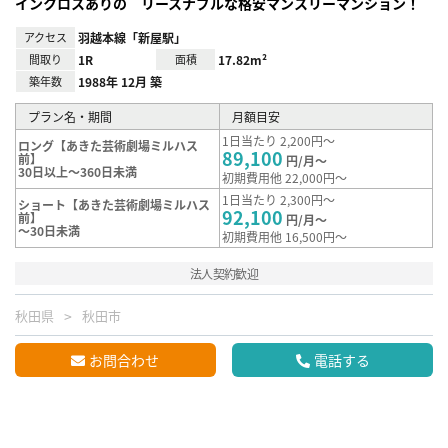
インクロスありの リースナブルな格安マンスリーマンション！
アクセス
羽越本線「新屋駅」
間取り
1R
面積
17.82m²
築年数
1988年 12月 築
プラン名・期間
月額目安
1日当たり 2,200円～
ロング【あきた芸術劇場ミルハス
89,100
前】
円/月～
30日以上～360日未満
初期費用他 22,000円～
1日当たり 2,300円～
ショート【あきた芸術劇場ミルハス
92,100
前】
円/月～
～30日未満
初期費用他 16,500円～
法人契約歓迎
秋田県
秋田市
お問合わせ
電話する