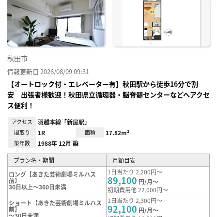
に入
り登
録
秋田市
情報更新日 2026/08/09 09:31
【オートロック付・エレベーター有】秋田駅から徒歩16分で割
安 出張者様歓迎！秋田県立循環器・脳脊髄センターなどへアクセ
ス便利！
アクセス
羽越本線「新屋駅」
間取り
1R
面積
17.82m²
築年数
1988年 12月 築
プラン名・期間
月額目安
1日当たり 2,200円～
ロング【あきた芸術劇場ミルハス
89,100
前】
円/月～
30日以上～360日未満
初期費用他 22,000円～
1日当たり 2,300円～
ショート【あきた芸術劇場ミルハス
92,100
前】
円/月～
～30日未満