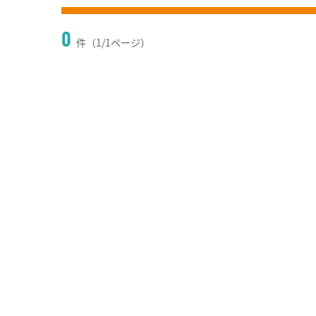
0
件（1/1ページ）