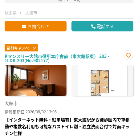
秋田県
大館市
お問合わせ
電話する
割引キャンペーン
Kマンスリー大館市役所本庁舎前（東大館駅東） 203・
1LDK-203(No.902177)
お気
に入
り登
録
大館市
情報更新日 2026/08/02 13:05
【インターネット無料・駐車場有】東大館駅から徒歩圏内で車移
動や複数名利用も可能なバストイレ別・独立洗面台付で対面キッ
チン仕様