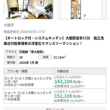
録
大館市
情報更新日 2026/08/03 17:57
【オートロック付・システムキッチン】大館駅徒歩11分 独立洗
面台付駐車場有の洋室広々マンスリーマンション！
アクセス
花輪線「東大館駅」
間取り
1K
面積
31.12m²
築年数
2000年 7月 築
プラン名・期間
月額目安
1日当たり 4,000円～
ロング【いとく大館ショッピングセ
143,100
ンター北】
円/月～
30日以上～360日未満
初期費用他 22,000円～
1日当たり 4,300円～
ショート【いとく大館ショッピング
152,100
センター北】
円/月～
～30日未満
初期費用他 16,500円～
風呂･トイレ別