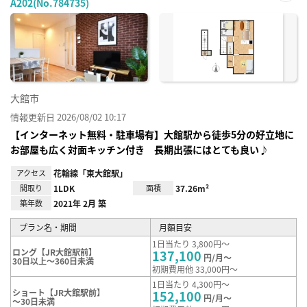
A202(No.784735)
お気
に入
り登
録
大館市
情報更新日 2026/08/02 10:17
【インターネット無料・駐車場有】大館駅から徒歩5分の好立地に
お部屋も広く対面キッチン付き 長期出張にはとても良い♪
アクセス
花輪線「東大館駅」
間取り
1LDK
面積
37.26m²
築年数
2021年 2月 築
プラン名・期間
月額目安
1日当たり 3,800円～
ロング【JR大館駅前】
137,100
円/月～
30日以上～360日未満
初期費用他 33,000円～
1日当たり 4,300円～
ショート【JR大館駅前】
152,100
円/月～
～30日未満