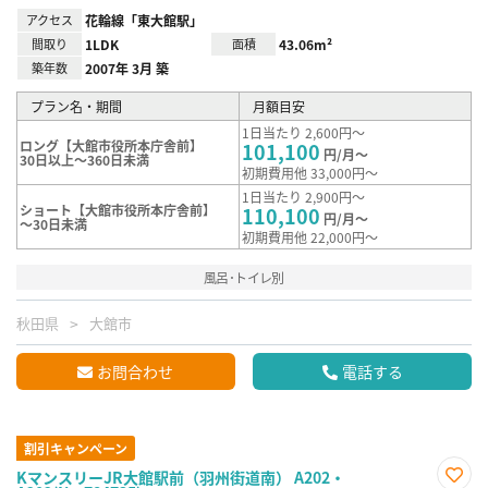
アクセス
花輪線「東大館駅」
間取り
1LDK
面積
43.06m²
築年数
2007年 3月 築
プラン名・期間
月額目安
1日当たり 2,600円～
ロング【大館市役所本庁舎前】
101,100
円/月～
30日以上～360日未満
初期費用他 33,000円～
1日当たり 2,900円～
ショート【大館市役所本庁舎前】
110,100
円/月～
～30日未満
初期費用他 22,000円～
風呂･トイレ別
秋田県
大館市
お問合わせ
電話する
割引キャンペーン
KマンスリーJR大館駅前（羽州街道南） A202・