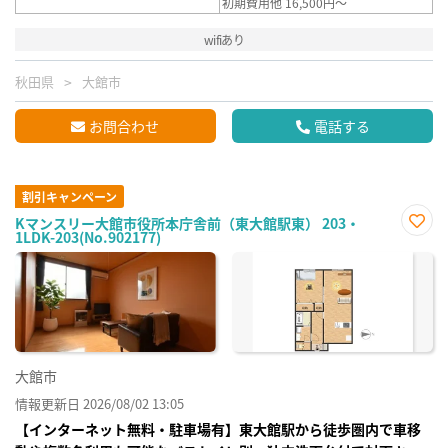
初期費用他 16,500円～
wifiあり
秋田県
大館市
お問合わせ
電話する
割引キャンペーン
Kマンスリー大館市役所本庁舎前（東大館駅東） 203・
1LDK-203(No.902177)
お気
に入
り登
録
大館市
情報更新日 2026/08/02 13:05
【インターネット無料・駐車場有】東大館駅から徒歩圏内で車移