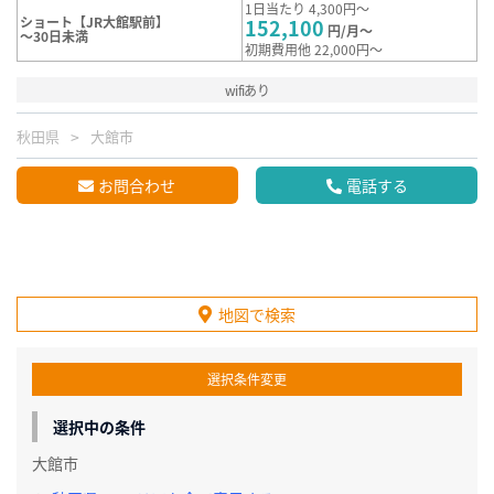
1日当たり 4,300円～
ショート【JR大館駅前】
152,100
円/月～
～30日未満
初期費用他 22,000円～
wifiあり
秋田県
大館市
お問合わせ
電話する
地図で検索
選択条件変更
選択中の条件
大館市