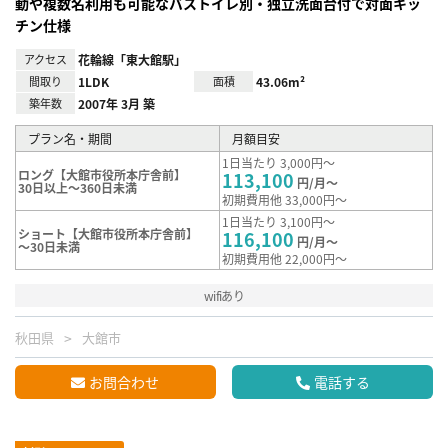
動や複数名利用も可能なバストイレ別・独立洗面台付で対面キッ
チン仕様
アクセス
花輪線「東大館駅」
間取り
1LDK
面積
43.06m²
築年数
2007年 3月 築
プラン名・期間
月額目安
1日当たり 3,000円～
ロング【大館市役所本庁舎前】
113,100
円/月～
30日以上～360日未満
初期費用他 33,000円～
1日当たり 3,100円～
ショート【大館市役所本庁舎前】
116,100
円/月～
～30日未満
初期費用他 22,000円～
wifiあり
秋田県
大館市
お問合わせ
電話する