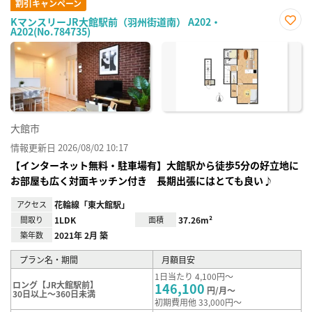
割引キャンペーン
KマンスリーJR大館駅前（羽州街道南） A202・
A202(No.784735)
お気
に入
り登
録
大館市
情報更新日 2026/08/02 10:17
【インターネット無料・駐車場有】大館駅から徒歩5分の好立地に
お部屋も広く対面キッチン付き 長期出張にはとても良い♪
アクセス
花輪線「東大館駅」
間取り
1LDK
面積
37.26m²
築年数
2021年 2月 築
プラン名・期間
月額目安
1日当たり 4,100円～
ロング【JR大館駅前】
146,100
円/月～
30日以上～360日未満
初期費用他 33,000円～