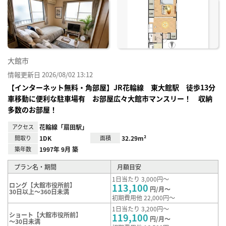
に入
り登
録
大館市
情報更新日 2026/08/02 13:12
【インターネット無料・角部屋】JR花輪線 東大館駅 徒歩13分
車移動に便利な駐車場有 お部屋広々大館市マンスリー！ 収納
多数のお部屋！
アクセス
花輪線「扇田駅」
間取り
1DK
面積
32.29m²
築年数
1997年 9月 築
プラン名・期間
月額目安
1日当たり 3,000円～
ロング【大館市役所前】
113,100
円/月～
30日以上～360日未満
初期費用他 22,000円～
1日当たり 3,200円～
ショート【大館市役所前】
119,100
円/月～
～30日未満