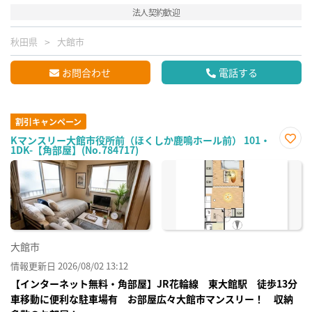
法人契約歓迎
秋田県
大館市
お問合わせ
電話する
割引キャンペーン
Kマンスリー大館市役所前（ほくしか鹿鳴ホール前） 101・
1DK-【角部屋】(No.784717)
お気
に入
り登
録
大館市
情報更新日 2026/08/02 13:12
【インターネット無料・角部屋】JR花輪線 東大館駅 徒歩13分
車移動に便利な駐車場有 お部屋広々大館市マンスリー！ 収納