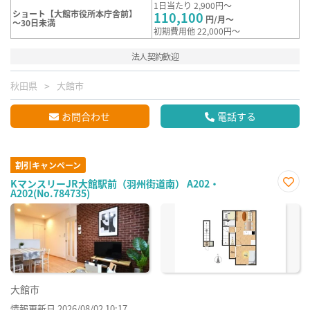
1日当たり 2,900円～
ショート【大館市役所本庁舎前】
110,100
円/月～
～30日未満
初期費用他 22,000円～
法人契約歓迎
秋田県
大館市
お問合わせ
電話する
割引キャンペーン
KマンスリーJR大館駅前（羽州街道南） A202・
A202(No.784735)
お気
に入
り登
録
大館市
情報更新日 2026/08/02 10:17