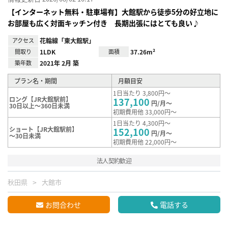
【インターネット無料・駐車場有】大館駅から徒歩5分の好立地に
お部屋も広く対面キッチン付き 長期出張にはとても良い♪
アクセス
花輪線「東大館駅」
間取り
1LDK
面積
37.26m²
築年数
2021年 2月 築
プラン名・期間
月額目安
1日当たり 3,800円～
ロング【JR大館駅前】
137,100
円/月～
30日以上～360日未満
初期費用他 33,000円～
1日当たり 4,300円～
ショート【JR大館駅前】
152,100
円/月～
～30日未満
初期費用他 22,000円～
法人契約歓迎
秋田県
大館市
お問合わせ
電話する