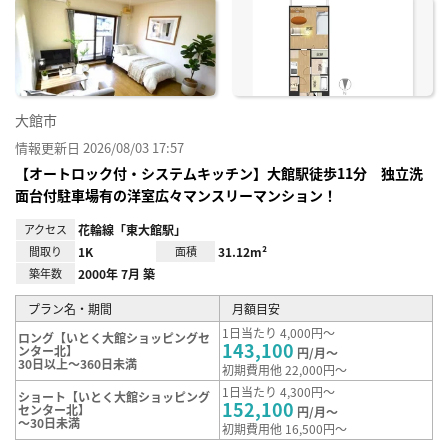
に入
り登
録
大館市
情報更新日 2026/08/03 17:57
【オートロック付・システムキッチン】大館駅徒歩11分 独立洗
面台付駐車場有の洋室広々マンスリーマンション！
アクセス
花輪線「東大館駅」
間取り
1K
面積
31.12m²
築年数
2000年 7月 築
プラン名・期間
月額目安
1日当たり 4,000円～
ロング【いとく大館ショッピングセ
143,100
ンター北】
円/月～
30日以上～360日未満
初期費用他 22,000円～
1日当たり 4,300円～
ショート【いとく大館ショッピング
152,100
センター北】
円/月～
～30日未満
初期費用他 16,500円～