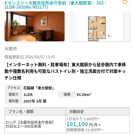
Kマンスリー大館市役所本庁舎前（東大館駅東） 203・
1LDK-203(No.902177)
お気
に入
り登
録
大館市
情報更新日 2026/08/02 13:05
【インターネット無料・駐車場有】東大館駅から徒歩圏内で車移
動や複数名利用も可能なバストイレ別・独立洗面台付で対面キッ
チン仕様
アクセス
花輪線「東大館駅」
間取り
1LDK
面積
43.06m²
築年数
2007年 3月 築
プラン名・期間
月額目安
1日当たり 2,600円～
ロング【大館市役所本庁舎前】
101,100
円/月～
30日以上～360日未満
初期費用他 33,000円～