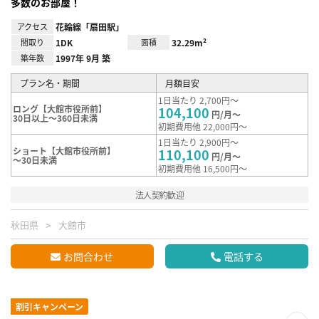
多数のお部屋！
アクセス
花輪線「扇田駅」
間取り
1DK
面積
32.29m²
築年数
1997年 9月 築
プラン名・期間
月額目安
1日当たり 2,700円～
ロング【大館市役所前】
104,100
円/月～
30日以上～360日未満
初期費用他 22,000円～
1日当たり 2,900円～
ショート【大館市役所前】
110,100
円/月～
～30日未満
初期費用他 16,500円～
法人契約歓迎
秋田県
大館市
お問合わせ
電話する
割引キャンペーン