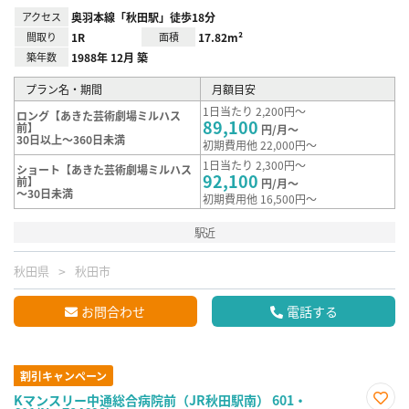
アクセス
奥羽本線「秋田駅」徒歩18分
間取り
1R
面積
17.82m²
築年数
1988年 12月 築
プラン名・期間
月額目安
1日当たり 2,200円～
ロング【あきた芸術劇場ミルハス
89,100
前】
円/月～
30日以上～360日未満
初期費用他 22,000円～
1日当たり 2,300円～
ショート【あきた芸術劇場ミルハス
92,100
前】
円/月～
～30日未満
初期費用他 16,500円～
駅近
秋田県
秋田市
お問合わせ
電話する
割引キャンペーン
Kマンスリー中通総合病院前（JR秋田駅南） 601・