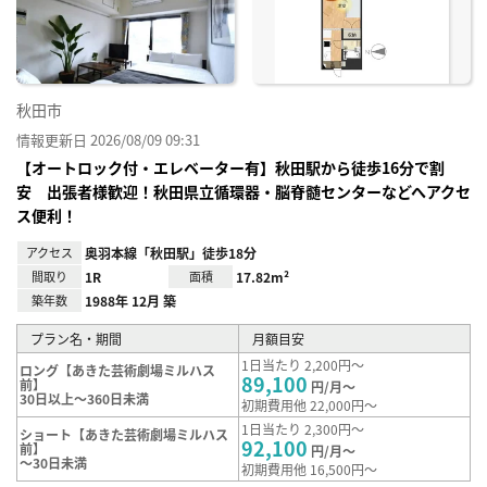
録
秋田市
情報更新日 2026/08/09 09:31
【オートロック付・エレベーター有】秋田駅から徒歩16分で割
安 出張者様歓迎！秋田県立循環器・脳脊髄センターなどへアクセ
ス便利！
アクセス
奥羽本線「秋田駅」徒歩18分
間取り
1R
面積
17.82m²
築年数
1988年 12月 築
プラン名・期間
月額目安
1日当たり 2,200円～
ロング【あきた芸術劇場ミルハス
89,100
前】
円/月～
30日以上～360日未満
初期費用他 22,000円～
1日当たり 2,300円～
ショート【あきた芸術劇場ミルハス
92,100
前】
円/月～
～30日未満
初期費用他 16,500円～