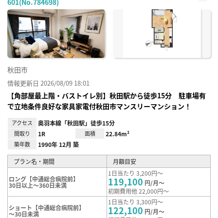
601(No.784698)
お気
に入
り登
録
秋田市
情報更新日 2026/08/09 18:01
【角部屋最上階・バストイレ別】秋田駅から徒歩15分 駐車場有
で立地条件良好な家具家電付秋田市マンスリーマンション！
アクセス
奥羽本線「秋田駅」徒歩15分
間取り
1R
面積
22.84m²
築年数
1990年 12月 築
プラン名・期間
月額目安
1日当たり 3,200円～
ロング【中通総合病院前】
119,100
円/月～
30日以上～360日未満
初期費用他 22,000円～
1日当たり 3,300円～
ショート【中通総合病院前】
122,100
円/月～
～30日未満