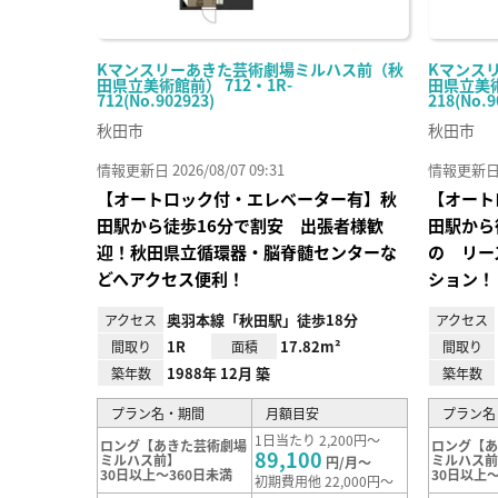
Kマンスリーあきた芸術劇場ミルハス前（秋
Kマンス
田県立美術館前） 712・1R-
田県立美術
712(No.902923)
218(No.9
秋田市
秋田市
情報更新日 2026/08/07 09:31
情報更新日 20
【オートロック付・エレベーター有】秋
【オート
田駅から徒歩16分で割安 出張者様歓
田駅から
迎！秋田県立循環器・脳脊髄センターな
の リー
どへアクセス便利！
ション！
奥羽本線「秋田駅」徒歩18分
アクセス
アクセス
1R
17.82m²
間取り
面積
間取り
1988年 12月 築
築年数
築年数
プラン名・期間
月額目安
プラン名
1日当たり 2,200円～
ロング【あきた芸術劇場
ロング【
89,100
ミルハス前】
ミルハス
円/月～
30日以上～360日未満
30日以上～
初期費用他 22,000円～