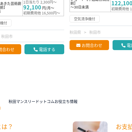
122,10
1日当たり 2,300円～
前】
【あきた芸術劇
92,100
～30日未満
ス前】
円/月～
初期費用他 1
満
初期費用他 16,500円～
空気清浄機付
浄機付
秋田県
秋田市
秋田市
お問合わせ
電
問合わせ
電話する
N
秋田マンスリードットコムお役立ち情報
とは？
お支