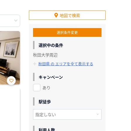
地図で検索
選択条件変更
選択中の条件
秋田大学周辺
秋田県 の エリアを全て表示する
キャンペーン
あり
お気
に入
り登
録
駅徒歩
利用人数