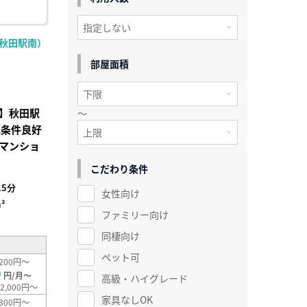
R秋田駅南）
部屋面積
】秋田駅
～
地条件良好
マンショ
こだわり条件
5分
女性向け
²
ファミリー向け
同棲向け
ペット可
200円～
0
円/月～
高級・ハイグレード
2,000円～
家具なしOK
300円～