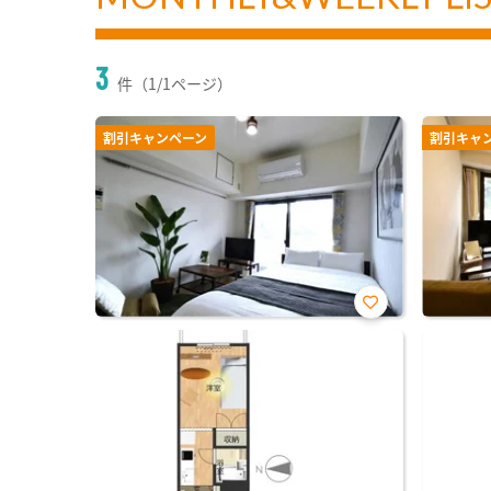
3
件（1/1ページ）
割引キャンペーン
割引キャ
お気
に入
り登
録