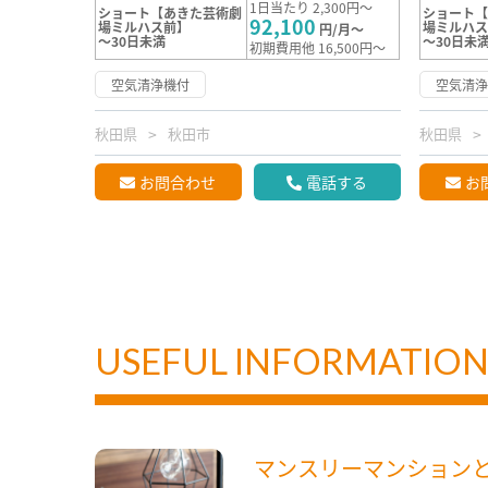
1日当たり 2,300円～
ショート【あきた芸術劇
ショート
92,100
場ミルハス前】
場ミルハ
円/月～
～30日未満
～30日未
初期費用他 16,500円～
空気清浄機付
空気清
秋田県
秋田市
秋田県
お問合わせ
電話する
お
USEFUL INFORMATIO
マンスリーマンション