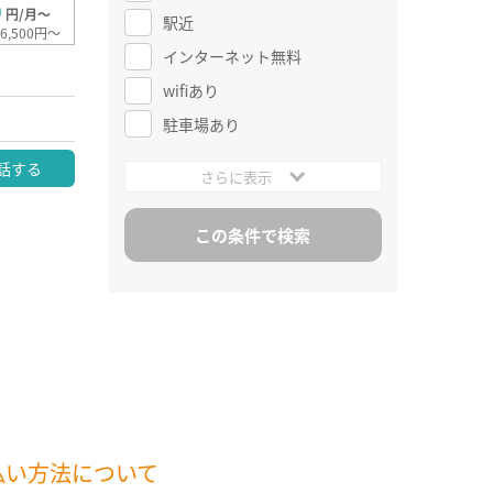
0
円/月～
駅近
6,500円～
インターネット無料
wifiあり
駐車場あり
話する
さらに表示
払い方法について