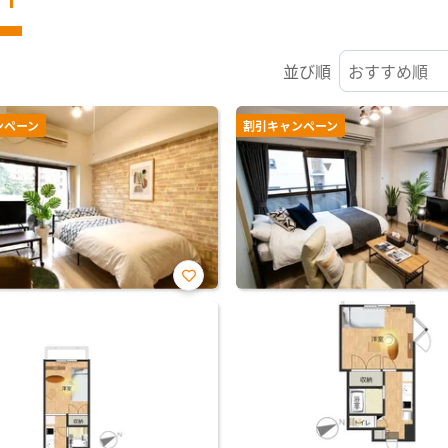
並び順
ンペーン
割引キャンペーン
お気
に入
り登
録