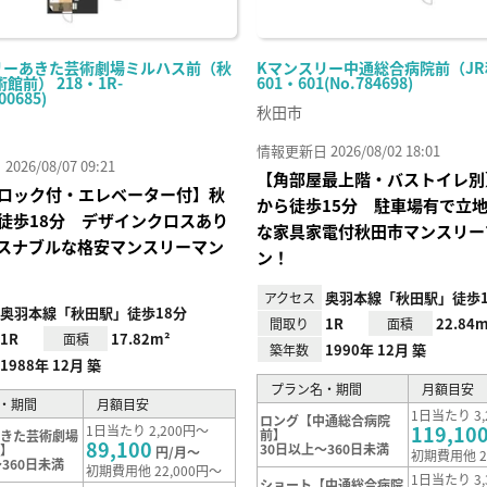
リーあきた芸術劇場ミルハス前（秋
Kマンスリー中通総合病院前（J
館前） 218・1R-
601・601(No.784698)
00685)
秋田市
情報更新日 2026/08/02 18:01
26/08/07 09:21
【角部屋最上階・バストイレ別
ロック付・エレベーター付】秋
から徒歩15分 駐車場有で立
徒歩18分 デザインクロスあり
な家具家電付秋田市マンスリー
スナブルな格安マンスリーマン
ン！
奥羽本線「秋田駅」徒歩1
アクセス
奥羽本線「秋田駅」徒歩18分
1R
22.84m
間取り
面積
1R
17.82m²
面積
1990年 12月 築
築年数
1988年 12月 築
プラン名・期間
月額目安
・期間
月額目安
1日当たり 3,
ロング【中通総合病院
119,10
1日当たり 2,200円～
前】
あきた芸術劇場
89,100
30日以上～360日未満
前】
円/月～
初期費用他 2
360日未満
初期費用他 22,000円～
1日当たり 3,
ショート【中通総合病院