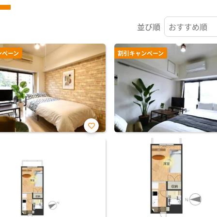
並び順
ンペーン
割引キャンペーン
お気
に入
り登
録