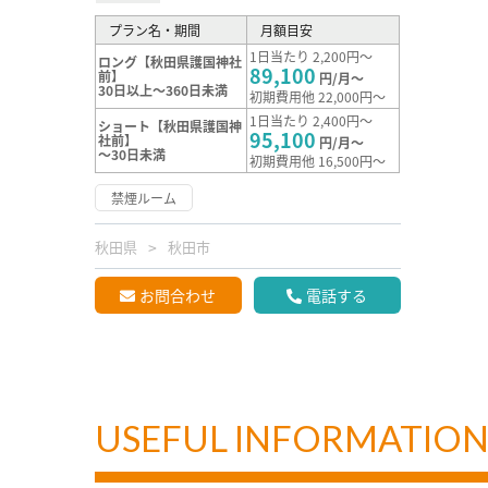
プラン名・期間
月額目安
1日当たり 2,200円～
ロング【秋田県護国神社
89,100
前】
円/月～
30日以上～360日未満
初期費用他 22,000円～
1日当たり 2,400円～
ショート【秋田県護国神
95,100
社前】
円/月～
～30日未満
初期費用他 16,500円～
禁煙ルーム
秋田県
秋田市
お問合わせ
電話する
USEFUL INFORMATIO