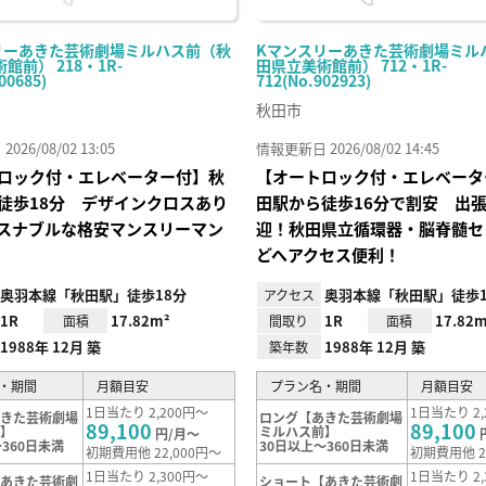
リーあきた芸術劇場ミルハス前（秋
Kマンスリーあきた芸術劇場ミル
館前） 218・1R-
田県立美術館前） 712・1R-
00685)
712(No.902923)
秋田市
26/08/02 13:05
情報更新日 2026/08/02 14:45
ロック付・エレベーター付】秋
【オートロック付・エレベータ
徒歩18分 デザインクロスあり
田駅から徒歩16分で割安 出
スナブルな格安マンスリーマン
迎！秋田県立循環器・脳脊髄セ
どへアクセス便利！
奥羽本線「秋田駅」徒歩18分
奥羽本線「秋田駅」徒歩1
アクセス
1R
17.82m²
1R
17.82m
面積
間取り
面積
1988年 12月 築
1988年 12月 築
築年数
・期間
月額目安
プラン名・期間
月額目安
1日当たり 2,200円～
1日当たり 2,
あきた芸術劇場
ロング【あきた芸術劇場
89,100
89,100
前】
ミルハス前】
円/月～
360日未満
30日以上～360日未満
初期費用他 22,000円～
初期費用他 2
1日当たり 2,300円～
1日当たり 2,
【あきた芸術劇
ショート【あきた芸術劇