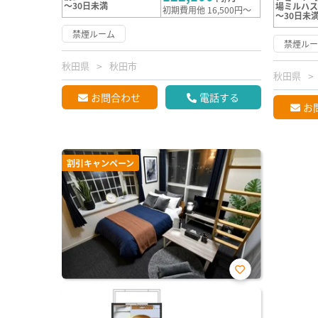
～30日未満
場ミルハ
初期費用他 16,500円～
～30日未
禁煙ルーム
禁煙ル
秋田県
秋田市
秋田県
お問合わせ
電話する
お
割引キャンペーン
お気
に入
り登
録