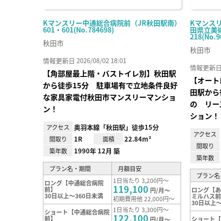
Kマンスリー中通総合病院前（JR秋田駅南）
Kマンス
601・601(No.784698)
田県立美術
218(No.9
秋田市
秋田市
情報更新日 2026/08/02 18:01
情報更新日 20
【角部屋最上階・バストイレ別】秋田駅
【オート
から徒歩15分 駐車場有で立地条件良好
田駅から
な家具家電付秋田市マンスリーマンショ
の リー
ン！
ション！
奥羽本線「秋田駅」徒歩15分
アクセス
アクセス
1R
22.84m²
間取り
面積
間取り
1990年 12月 築
築年数
築年数
プラン名・期間
月額目安
プラン名
1日当たり 3,200円～
ロング【中通総合病院
119,100
前】
ロング【
円/月～
30日以上～360日未満
ミルハス
初期費用他 22,000円～
30日以上～
1日当たり 3,300円～
ショート【中通総合病院
122,100
前】
ショート
円/月～