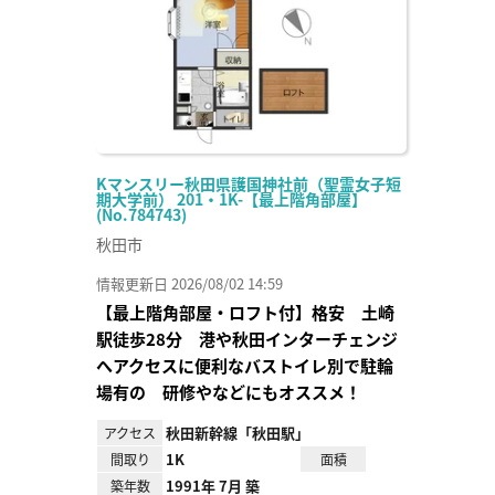
Kマンスリー秋田県護国神社前（聖霊女子短
期大学前） 201・1K-【最上階角部屋】
(No.784743)
秋田市
情報更新日 2026/08/02 14:59
【最上階角部屋・ロフト付】格安 土崎
駅徒歩28分 港や秋田インターチェンジ
へアクセスに便利なバストイレ別で駐輪
場有の 研修やなどにもオススメ！
秋田新幹線「秋田駅」
アクセス
1K
間取り
面積
1991年 7月 築
築年数