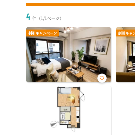
4
件（1/1ページ）
割引キャンペーン
割引キャ
お気
に入
り登
録