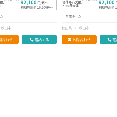
92,100
92,100
ス前】
場ミルハス前】
円/月～
満
～30日未満
初期費用他 16,500円～
初期費用他 1
ーム
禁煙ルーム
秋田市
秋田県
秋田市
問合わせ
電話する
お問合わせ
電