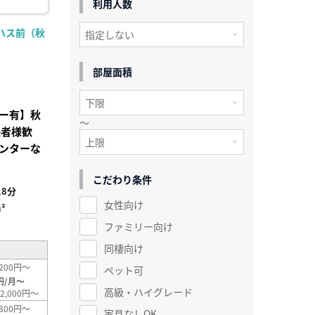
利用人数
ハス前（秋
部屋面積
ー有】秋
～
張者様歓
ンターな
こだわり条件
8分
女性向け
²
ファミリー向け
同棲向け
200円～
ペット可
円/月～
高級・ハイグレード
2,000円～
300円～
家具なしOK