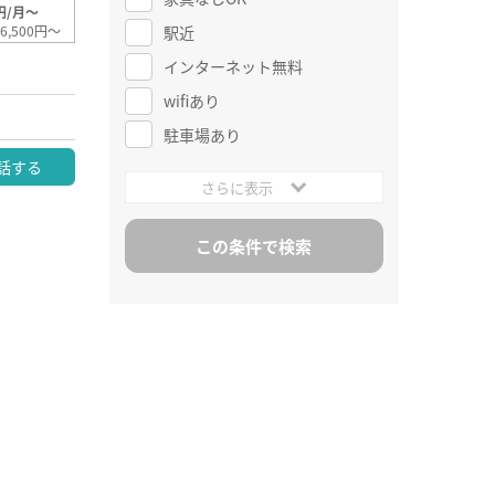
円/月～
駅近
6,500円～
インターネット無料
wifiあり
駐車場あり
話する
さらに表示