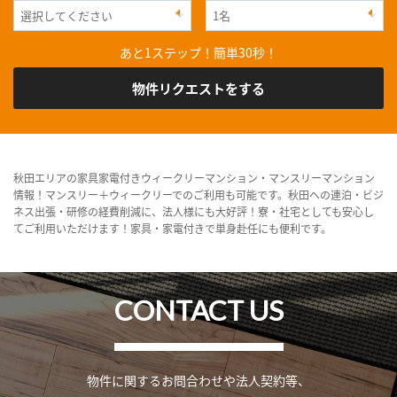
あと1ステップ！簡単30秒！
物件リクエストをする
秋田エリアの家具家電付きウィークリーマンション・マンスリーマンション
情報！マンスリー＋ウィークリーでのご利用も可能です。秋田への連泊・ビジ
ネス出張・研修の経費削減に、法人様にも大好評！寮・社宅としても安心し
てご利用いただけます！家具・家電付きで単身赴任にも便利です。
CONTACT US
物件に関するお問合わせや法人契約等、