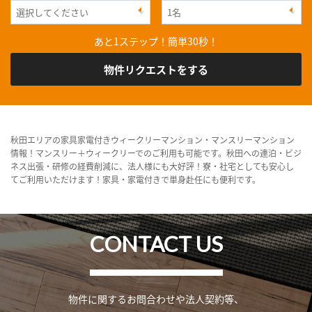
あと1ステップ！簡単30秒！
物件リクエストをする
秋田エリアの家具家電付きウィークリーマンション・マンスリーマンション
情報！マンスリー＋ウィークリーでのご利用も可能です。秋田への連泊・ビジ
ネス出張・研修の経費削減に、法人様にも大好評！寮・社宅としても安心し
てご利用いただけます！家具・家電付きで単身赴任にも便利です。
CONTACT US
物件に関するお問合わせや法人契約等、