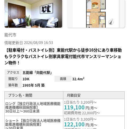
に入
り登
録
能代市
情報更新日 2026/08/09 16:53
【駐車場付・バストイレ別】東能代駅から徒歩16分にあり車移動
もラクラクなバストイレ別家具家電付能代市マンスリーマンショ
ン物件！
アクセス
五能線「向能代駅」
間取り
1DK
面積
32.4m²
築年数
1995年 5月 築
プラン名・期間
月額目安
1日当たり 3,200円～
ロング【独立行政法人地域医療機能
119,100
推進機構秋田病院東】
円/月～
30日以上～360日未満
初期費用他 22,000円～
1日当たり 3,300円～
ショート【独立行政法人地域医療機
122,100
能推進機構秋田病院東】
円/月～
～30日未満