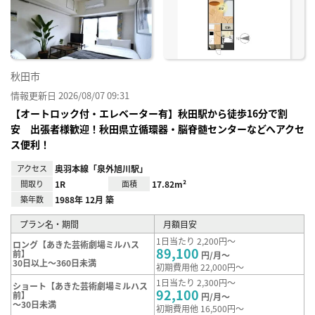
り登
録
秋田市
情報更新日 2026/08/07 09:31
【オートロック付・エレベーター有】秋田駅から徒歩16分で割
安 出張者様歓迎！秋田県立循環器・脳脊髄センターなどへアクセ
ス便利！
アクセス
奥羽本線「泉外旭川駅」
間取り
1R
面積
17.82m²
築年数
1988年 12月 築
プラン名・期間
月額目安
1日当たり 2,200円～
ロング【あきた芸術劇場ミルハス
89,100
前】
円/月～
30日以上～360日未満
初期費用他 22,000円～
1日当たり 2,300円～
ショート【あきた芸術劇場ミルハス
92,100
前】
円/月～
～30日未満
初期費用他 16,500円～