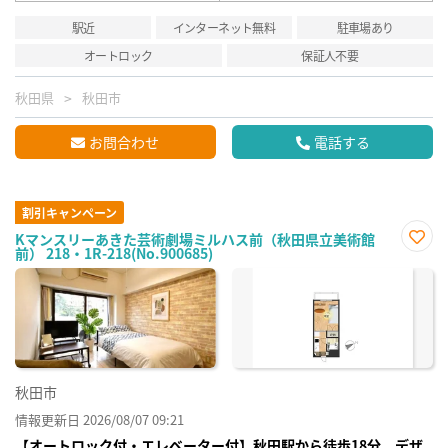
駅近
インターネット無料
駐車場あり
オートロック
保証人不要
秋田県
秋田市
お問合わせ
電話する
割引キャンペーン
Kマンスリーあきた芸術劇場ミルハス前（秋田県立美術館
前） 218・1R-218(No.900685)
お気
に入
り登
録
秋田市
情報更新日 2026/08/07 09:21
【オートロック付・エレベーター付】秋田駅から徒歩18分 デザ