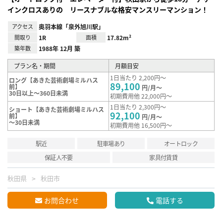
インクロスありの リースナブルな格安マンスリーマンション！
アクセス
奥羽本線「泉外旭川駅」
間取り
1R
面積
17.82m²
築年数
1988年 12月 築
プラン名・期間
月額目安
1日当たり 2,200円～
ロング【あきた芸術劇場ミルハス
89,100
前】
円/月～
30日以上～360日未満
初期費用他 22,000円～
1日当たり 2,300円～
ショート【あきた芸術劇場ミルハス
92,100
前】
円/月～
～30日未満
初期費用他 16,500円～
駅近
駐車場あり
オートロック
保証人不要
家具付賃貸
秋田県
秋田市
お問合わせ
電話する