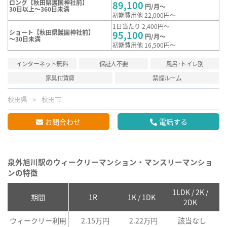
ロング【秋田県護国神社前】
89,100
円/月～
30日以上～360日未満
初期費用他 22,000円～
1日当たり 2,400円～
ショート【秋田県護国神社前】
95,100
円/月～
～30日未満
初期費用他 16,500円～
インターネット無料
保証人不要
風呂･トイレ別
家具付賃貸
禁煙ルーム
秋田県
秋田市
お問合わせ
電話する
泉外旭川駅のウィークリーマンション・マンスリーマンショ
ンの特徴
1LDK / 2K /
2
期間
1R
1K / 1DK
2DK
ウィークリー利用
2.15万円
2.22万円
該当なし