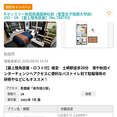
割引キャンペーン
Kマンスリー秋田県護国神社前（聖霊女子短期大学前）
201・1K-【最上階角部屋】(No.784743)
お気
に入
り登
録
秋田市
情報更新日 2026/08/02 14:59
【最上階角部屋・ロフト付】格安 土崎駅徒歩28分 港や秋田イ
ンターチェンジへアクセスに便利なバストイレ別で駐輪場有の
研修やなどにもオススメ！
アクセス
男鹿線「泉外旭川駅」
間取り
1K
面積
築年数
1991年 7月 築
プラン名・期間
月額目安
1日当たり 2,200円～