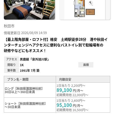
録
秋田市
情報更新日 2026/08/09 14:59
【最上階角部屋・ロフト付】格安 土崎駅徒歩28分 港や秋田イ
ンターチェンジへアクセスに便利なバストイレ別で駐輪場有の
研修やなどにもオススメ！
アクセス
男鹿線「泉外旭川駅」
間取り
1K
面積
築年数
1991年 7月 築
プラン名・期間
月額目安
1日当たり 2,200円～
ロング【秋田県護国神社前】
89,100
円/月～
30日以上～360日未満
初期費用他 22,000円～
1日当たり 2,400円～
ショート【秋田県護国神社前】
95,100
円/月～
～30日未満
初期費用他 16,500円～