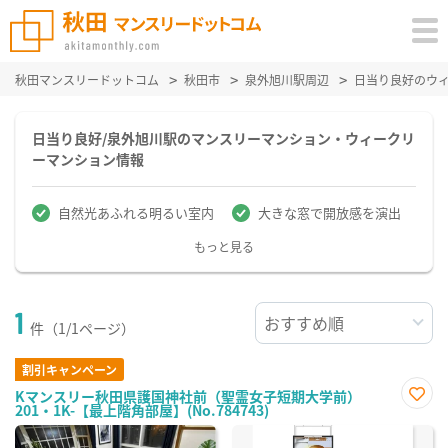
秋田マンスリードットコム
秋田市
泉外旭川駅周辺
日当り良好のウ
日当り良好/泉外旭川駅のマンスリーマンション・ウィークリ
ーマンション情報
自然光あふれる明るい室内
大きな窓で開放感を演出
もっと見る
1
件（1/1ページ）
割引キャンペーン
Kマンスリー秋田県護国神社前（聖霊女子短期大学前）
201・1K-【最上階角部屋】(No.784743)
お気
に入
り登