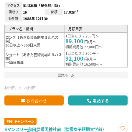
アクセス
奥羽本線「泉外旭川駅」
間取り
1R
面積
17.82m²
築年数
1988年 12月 築
プラン名・期間
月額目安
1日当たり 2,200円～
ロング【あきた芸術劇場ミルハス
89,100
前】
円/月～
30日以上～360日未満
初期費用他 22,000円～
1日当たり 2,300円～
ショート【あきた芸術劇場ミルハス
92,100
前】
円/月～
～30日未満
初期費用他 16,500円～
禁煙ルーム
秋田県
秋田市
お問合わせ
電話する
割引キャンペーン
Kマンスリー秋田県護国神社前（聖霊女子短期大学前）