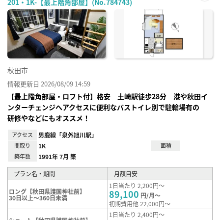
201・1K-【最上階角部屋】(No.784743)
お気
に入
り登
録
秋田市
情報更新日 2026/08/09 14:59
【最上階角部屋・ロフト付】格安 土崎駅徒歩28分 港や秋田イ
ンターチェンジへアクセスに便利なバストイレ別で駐輪場有の
研修やなどにもオススメ！
アクセス
男鹿線「泉外旭川駅」
間取り
1K
面積
築年数
1991年 7月 築
プラン名・期間
月額目安
1日当たり 2,200円～
ロング【秋田県護国神社前】
89,100
円/月～
30日以上～360日未満
初期費用他 22,000円～
1日当たり 2,400円～