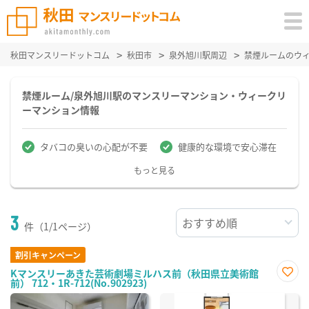
秋田マンスリードットコム
秋田市
泉外旭川駅周辺
禁煙ルームのウ
禁煙ルーム/泉外旭川駅のマンスリーマンション・ウィークリ
ーマンション情報
タバコの臭いの心配が不要
健康的な環境で安心滞在
もっと見る
3
件（1/1ページ）
割引キャンペーン
Kマンスリーあきた芸術劇場ミルハス前（秋田県立美術館
前） 712・1R-712(No.902923)
お気
に入
り登