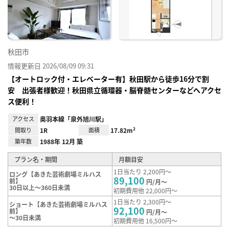
録
秋田市
情報更新日 2026/08/09 09:31
【オートロック付・エレベーター有】秋田駅から徒歩16分で割
安 出張者様歓迎！秋田県立循環器・脳脊髄センターなどへアクセ
ス便利！
アクセス
奥羽本線「泉外旭川駅」
間取り
1R
面積
17.82m²
築年数
1988年 12月 築
プラン名・期間
月額目安
1日当たり 2,200円～
ロング【あきた芸術劇場ミルハス
89,100
前】
円/月～
30日以上～360日未満
初期費用他 22,000円～
1日当たり 2,300円～
ショート【あきた芸術劇場ミルハス
92,100
前】
円/月～
～30日未満
初期費用他 16,500円～