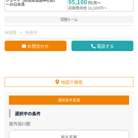
ショート【秋田県護国神社前】
95,100
円/月～
～30日未満
初期費用他 16,500円～
禁煙ルーム
秋田県
秋田市
お問合わせ
電話する
地図で検索
選択条件変更
選択中の条件
泉外旭川駅
駅を変更