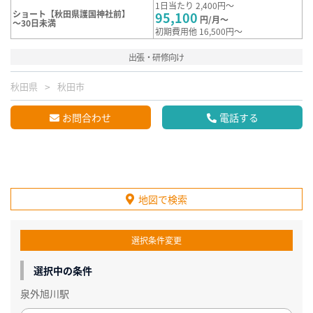
1日当たり 2,400円～
ショート【秋田県護国神社前】
95,100
円/月～
～30日未満
初期費用他 16,500円～
出張・研修向け
秋田県
秋田市
お問合わせ
電話する
地図で検索
選択条件変更
選択中の条件
泉外旭川駅