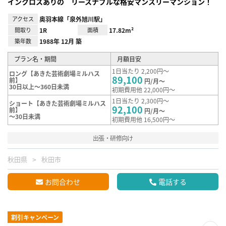
インクロスありの リースナブルな格安マンスリーマンション！
アクセス
奥羽本線「泉外旭川駅」
間取り
1R
面積
17.82m²
築年数
1988年 12月 築
プラン名・期間
月額目安
1日当たり 2,200円～
ロング【あきた芸術劇場ミルハス
89,100
前】
円/月～
30日以上～360日未満
初期費用他 22,000円～
1日当たり 2,300円～
ショート【あきた芸術劇場ミルハス
92,100
前】
円/月～
～30日未満
初期費用他 16,500円～
出張・研修向け
秋田県
秋田市
お問合わせ
電話する
割引キャンペーン