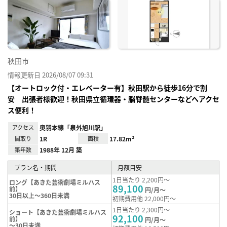
に入
り登
録
秋田市
情報更新日 2026/08/07 09:31
【オートロック付・エレベーター有】秋田駅から徒歩16分で割
安 出張者様歓迎！秋田県立循環器・脳脊髄センターなどへアクセ
ス便利！
アクセス
奥羽本線「泉外旭川駅」
間取り
1R
面積
17.82m²
築年数
1988年 12月 築
プラン名・期間
月額目安
1日当たり 2,200円～
ロング【あきた芸術劇場ミルハス
89,100
前】
円/月～
30日以上～360日未満
初期費用他 22,000円～
1日当たり 2,300円～
ショート【あきた芸術劇場ミルハス
92,100
前】
円/月～
～30日未満