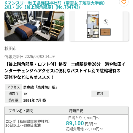
Kマンスリー秋田県護国神社前（聖霊女子短期大学前）
201・1K-【最上階角部屋】(No.784743)
お気
に入
り登
録
秋田市
情報更新日 2026/08/02 14:59
【最上階角部屋・ロフト付】格安 土崎駅徒歩28分 港や秋田イ
ンターチェンジへアクセスに便利なバストイレ別で駐輪場有の
研修やなどにもオススメ！
アクセス
男鹿線「泉外旭川駅」
間取り
1K
面積
築年数
1991年 7月 築
プラン名・期間
月額目安
1日当たり 2,200円～
ロング【秋田県護国神社前】
89,100
円/月～
30日以上～360日未満
初期費用他 22,000円～