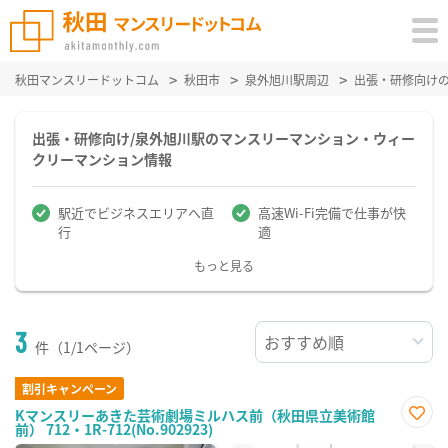
秋田マンスリードットコム
秋田市
泉外旭川駅周辺
出張・研修向け
出張・研修向け/泉外旭川駅のマンスリーマンション・ウィー
クリーマンション情報
駅近でビジネスエリアへ直
高速Wi-Fi完備で仕事が快
行
適
もっと見る
3
件（1/1ページ）
割引キャンペーン
Kマンスリーあきた芸術劇場ミルハス前（秋田県立美術館
前） 712・1R-712(No.902923)
お気