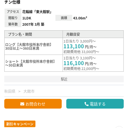
チン仕様
アクセス
花輪線「東大館駅」
間取り
1LDK
面積
43.06m²
築年数
2007年 3月 築
プラン名・期間
月額目安
1日当たり 3,000円～
ロング【大館市役所本庁舎前】
113,100
円/月～
30日以上～360日未満
初期費用他 33,000円～
1日当たり 3,100円～
ショート【大館市役所本庁舎前】
116,100
円/月～
～30日未満
初期費用他 22,000円～
駅近
秋田県
大館市
お問合わせ
電話する
割引キャンペーン