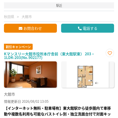
駅近
秋田県
大館市
お問合わせ
電話する
割引キャンペーン
Kマンスリー大館市役所本庁舎前（東大館駅東） 203・
1LDK-203(No.902177)
お気
に入
り登
録
大館市
情報更新日 2026/08/02 13:05
【インターネット無料・駐車場有】東大館駅から徒歩圏内で車移
動や複数名利用も可能なバストイレ別・独立洗面台付で対面キッ