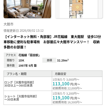
録
大館市
情報更新日 2026/08/02 13:12
【インターネット無料・角部屋】JR花輪線 東大館駅 徒歩13分
車移動に便利な駐車場有 お部屋広々大館市マンスリー！ 収納
多数のお部屋！
アクセス
花輪線「扇田駅」
間取り
1DK
面積
32.29m²
築年数
1997年 9月 築
プラン名・期間
月額目安
1日当たり 3,000円～
ロング【大館市役所前】
113,100
円/月～
30日以上～360日未満
初期費用他 22,000円～
1日当たり 3,200円～
ショート【大館市役所前】
119,100
円/月～
～30日未満
初期費用他 16,500円～