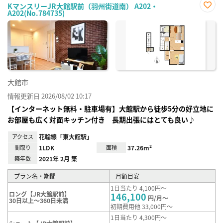
KマンスリーJR大館駅前（羽州街道南） A202・
A202(No.784735)
お気
に入
り登
録
大館市
情報更新日 2026/08/02 10:17
【インターネット無料・駐車場有】大館駅から徒歩5分の好立地に
お部屋も広く対面キッチン付き 長期出張にはとても良い♪
アクセス
花輪線「東大館駅」
間取り
1LDK
面積
37.26m²
築年数
2021年 2月 築
プラン名・期間
月額目安
1日当たり 4,100円～
ロング【JR大館駅前】
146,100
円/月～
30日以上～360日未満
初期費用他 33,000円～
1日当たり 4,300円～