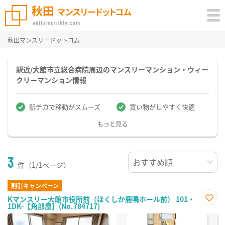
秋田マンスリードットコム
駅近/大館市立総合病院周辺のマンスリーマンション・ウィー
クリーマンション情報
駅チカで移動がスムーズ
買い物がしやすく快適
もっと見る
3
件（1/1ページ）
割引キャンペーン
Kマンスリー大館市役所前（ほくしか鹿鳴ホール前） 101・
1DK-【角部屋】(No.784717)
お気
に入
り登