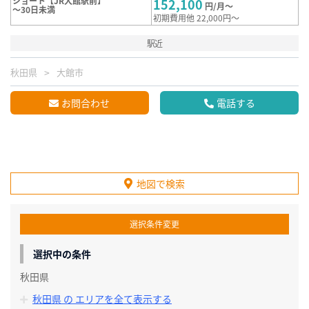
ショート【JR大館駅前】
152,100
円/月～
～30日未満
初期費用他 22,000円～
駅近
秋田県
大館市
お問合わせ
電話する
地図で検索
選択条件変更
選択中の条件
秋田県
秋田県 の エリアを全て表示する