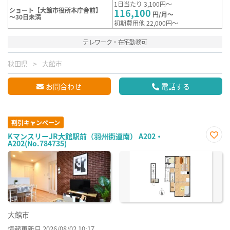
1日当たり 3,100円～
ショート【大館市役所本庁舎前】
116,100
円/月～
～30日未満
初期費用他 22,000円～
テレワーク・在宅勤務可
秋田県
大館市
お問合わせ
電話する
割引キャンペーン
KマンスリーJR大館駅前（羽州街道南） A202・
A202(No.784735)
お気
に入
り登
録
大館市
情報更新日 2026/08/02 10:17