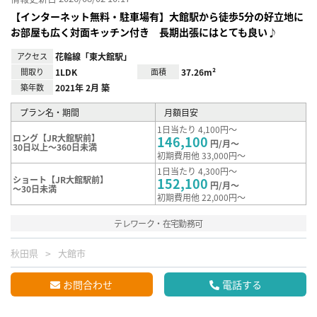
【インターネット無料・駐車場有】大館駅から徒歩5分の好立地に
お部屋も広く対面キッチン付き 長期出張にはとても良い♪
アクセス
花輪線「東大館駅」
間取り
1LDK
面積
37.26m²
築年数
2021年 2月 築
プラン名・期間
月額目安
1日当たり 4,100円～
ロング【JR大館駅前】
146,100
円/月～
30日以上～360日未満
初期費用他 33,000円～
1日当たり 4,300円～
ショート【JR大館駅前】
152,100
円/月～
～30日未満
初期費用他 22,000円～
テレワーク・在宅勤務可
秋田県
大館市
お問合わせ
電話する