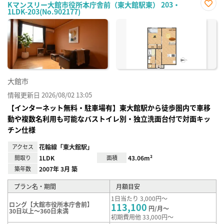
Kマンスリー大館市役所本庁舎前（東大館駅東） 203・
1LDK-203(No.902177)
お気
に入
り登
録
大館市
情報更新日 2026/08/02 13:05
【インターネット無料・駐車場有】東大館駅から徒歩圏内で車移
動や複数名利用も可能なバストイレ別・独立洗面台付で対面キッ
チン仕様
アクセス
花輪線「東大館駅」
間取り
1LDK
面積
43.06m²
築年数
2007年 3月 築
プラン名・期間
月額目安
1日当たり 3,000円～
ロング【大館市役所本庁舎前】
113,100
円/月～
30日以上～360日未満
初期費用他 33,000円～