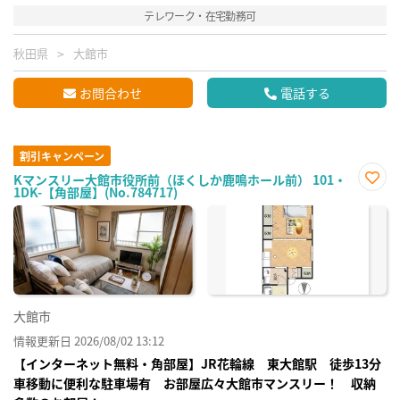
テレワーク・在宅勤務可
秋田県
大館市
お問合わせ
電話する
割引キャンペーン
Kマンスリー大館市役所前（ほくしか鹿鳴ホール前） 101・
1DK-【角部屋】(No.784717)
お気
に入
り登
録
大館市
情報更新日 2026/08/02 13:12
【インターネット無料・角部屋】JR花輪線 東大館駅 徒歩13分
車移動に便利な駐車場有 お部屋広々大館市マンスリー！ 収納