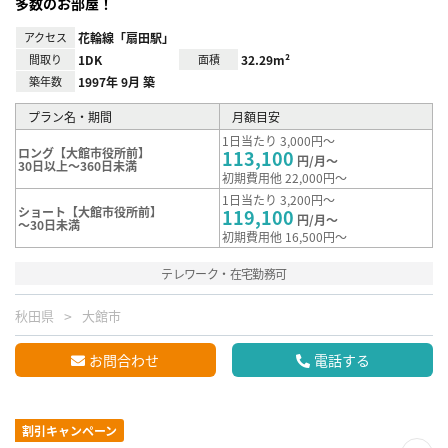
多数のお部屋！
アクセス
花輪線「扇田駅」
間取り
1DK
面積
32.29m²
築年数
1997年 9月 築
プラン名・期間
月額目安
1日当たり 3,000円～
ロング【大館市役所前】
113,100
円/月～
30日以上～360日未満
初期費用他 22,000円～
1日当たり 3,200円～
ショート【大館市役所前】
119,100
円/月～
～30日未満
初期費用他 16,500円～
テレワーク・在宅勤務可
秋田県
大館市
お問合わせ
電話する
割引キャンペーン