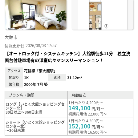
に入
り登
録
大館市
情報更新日 2026/08/03 17:57
【オートロック付・システムキッチン】大館駅徒歩11分 独立洗
面台付駐車場有の洋室広々マンスリーマンション！
アクセス
花輪線「東大館駅」
間取り
1K
面積
31.12m²
築年数
2000年 7月 築
プラン名・期間
月額目安
1日当たり 4,200円～
ロング【いとく大館ショッピングセ
149,100
ンター北】
円/月～
30日以上～360日未満
初期費用他 22,000円～
1日当たり 4,300円～
ショート【いとく大館ショッピング
152,100
センター北】
円/月～
～30日未満
初期費用他 16,500円～