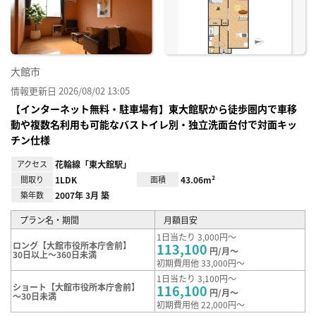
録
大館市
情報更新日 2026/08/02 13:05
【インターネット無料・駐車場有】東大館駅から徒歩圏内で車移
動や複数名利用も可能なバストイレ別・独立洗面台付で対面キッ
チン仕様
アクセス
花輪線「東大館駅」
間取り
1LDK
面積
43.06m²
築年数
2007年 3月 築
プラン名・期間
月額目安
1日当たり 3,000円～
ロング【大館市役所本庁舎前】
113,100
円/月～
30日以上～360日未満
初期費用他 33,000円～
1日当たり 3,100円～
ショート【大館市役所本庁舎前】
116,100
円/月～
～30日未満
初期費用他 22,000円～